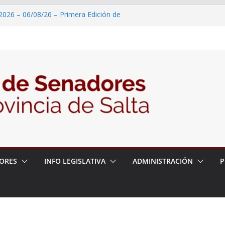
2026 – 06/08/26 – Primera Edición de
ación Secundaria, Puente de Unión
 un proyecto de ley para proteger a los
acoso y la violencia en las redes
2026 – 06/08/26 – Fiesta patronal San
2026 – 06/08/26 – Créase el Ente Salteño
rol Vegetal
 – 6 de agosto
ORES
INFO LEGISLATIVA
ADMINISTRACIÓN
P