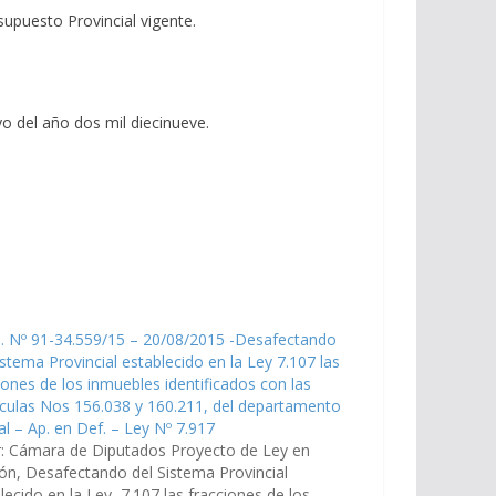
upuesto Provincial vigente.
o del año dos mil diecinueve.
. Nº 91-34.559/15 – 20/08/2015 -Desafectando
istema Provincial establecido en la Ley 7.107 las
iones de los inmuebles identificados con las
culas Nos 156.038 y 160.211, del departamento
al – Ap. en Def. – Ley Nº 7.917
r: Cámara de Diputados Proyecto de Ley en
ión, Desafectando del Sistema Provincial
lecido en la Ley 7.107 las fracciones de los