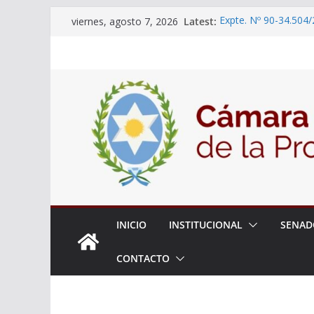
Skip
Latest:
Expte. Nº 90-34.504/
viernes, agosto 7, 2026
to
“Olimpiadas de Educ
Educativa”
content
El Senado trabaja en
estudiantes del ciber
Expte. N° 90-34.517/
Roque
Expte. Nº 90-34.516/
de Protección y Cont
18° Sesión Ordinaria
INICIO
INSTITUCIONAL
SENAD
CONTACTO