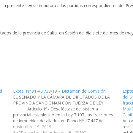
la presente Ley se imputará a las partidas correspondientes del Pres
ados de la provincia de Salta, en Sesión del día siete del mes de may
el
Expte. Nº 91-40.738/19 – Dictamen de Comisión
Expte
EL SENADO Y LA CÁMARA DE DIPUTADOS DE LA
del S
PROVINCIA SANCIONAN CON FUERZA DE LEY
fracc
º
Artículo 1º.- Desaféctase del sistema
Matrí
provincial establecido en la Ley 7.107, las fracciones
Capit
de inmuebles detallados en Plano Nº 17.447 del
Auto
departamento Capital y correspondiente a la Sección
noviembre 19, 2019
revis
s
T, Manzana 078, identificado como remanente…
En "Proyectos del orden del día 2019"
estab