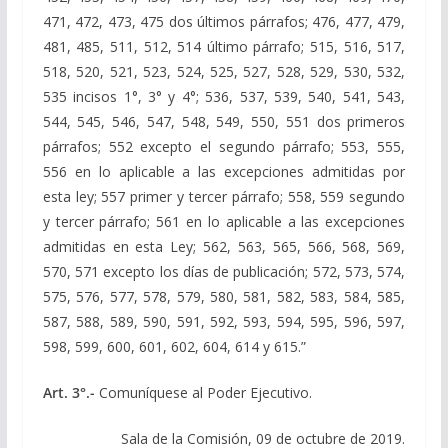
471, 472, 473, 475 dos últimos párrafos; 476, 477, 479,
481, 485, 511, 512, 514 último párrafo; 515, 516, 517,
518, 520, 521, 523, 524, 525, 527, 528, 529, 530, 532,
535 incisos 1°, 3° y 4°; 536, 537, 539, 540, 541, 543,
544, 545, 546, 547, 548, 549, 550, 551 dos primeros
párrafos; 552 excepto el segundo párrafo; 553, 555,
556 en lo aplicable a las excepciones admitidas por
esta ley; 557 primer y tercer párrafo; 558, 559 segundo
y tercer párrafo; 561 en lo aplicable a las excepciones
admitidas en esta Ley; 562, 563, 565, 566, 568, 569,
570, 571 excepto los días de publicación; 572, 573, 574,
575, 576, 577, 578, 579, 580, 581, 582, 583, 584, 585,
587, 588, 589, 590, 591, 592, 593, 594, 595, 596, 597,
598, 599, 600, 601, 602, 604, 614 y 615.”
Art. 3°.-
Comuníquese al Poder Ejecutivo.
Sala de la Comisión, 09 de octubre de 2019.