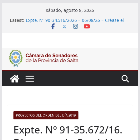
Skip
sábado, agosto 8, 2026
to
Latest:
Expte. Nº 90-34.516/2026 – 06/08/26 – Créase el
content
Ente Salteño de Protección y Control Vegetal
18° Sesión Ordinaria – 6 de agosto
30/07/2026
El Senado trabaja en un proyecto de ley para
proteger a los estudiantes del ciberacoso y la
violencia en las redes
Expte. N° 90-34.517/2026 – 06/08/26 – Fiesta
patronal San Roque
PROYECTOS DEL ORDEN DEL DÍA 2019
Expte. Nº 91-35.672/16.