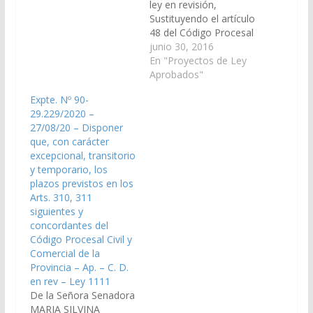
ley en revisión,
Sustituyendo el artículo
48 del Código Procesal
Laboral de la Provincia
junio 30, 2016
- Ley 5298. (Expte. Nº
En "Proyectos de Ley
91-35.672/16 – A la
Aprobados"
Comisión de
Expte. Nº 90-
Legislación General,
29.229/2020 –
del Trabajo y Régimen
27/08/20 – Disponer
Previsional) Aprobado
que, con carácter
con Modificaciones el
excepcional, transitorio
17/10/2019 Cámara de
y temporario, los
Diputados
plazos previstos en los
nuevamente en
Arts. 310, 311
revisión Ley Nº…
siguientes y
concordantes del
Código Procesal Civil y
Comercial de la
Provincia – Ap. – C. D.
en rev – Ley 1111
De la Señora Senadora
MARIA SILVINA