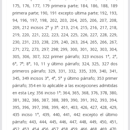
175, 176, 177, 179 primera parte; 184, 186, 188, 189
primera parte; 190, 191 excepto ultima parte; 192, 193,
94, 196, 197, 198, 202, 203, 204, 205, 206, 207, 208,
209, 212 incisos 2° y 3°: 213, 214, 215, 216, 217, 218,
219, 220, 221, 222, 223, 224, 225, 226, 227, 228, 229,
230, 231, 233, 238, 239, 240, 263, 264, 265, 266, 267,
271; 272, 273, 297; 298; 299, 300, 301, 302, 303, 304,
305, 306, 307, 322 primer párrafo; 323 incisos 1°, 2°,
6°, 7°; 8°, 10, 11 y último párrafo; 324, 325, 327 dos
primeros párrafo; 329, 331, 332, 335, 339, 340, 341,
345, 349 incisos 3°, 4°, 5° y último párrafo; 353 primer
párrafo; 354 en lo aplicable a las excepciones admitidas
en esta Ley; 356 inciso 1°; 364, 365, 368, 376, 378, 380,
381, 382, 386, 387, 388, 389, 390, 391, 392, 393, 394,
395, 396, 397, 398, 399, 401, 403, 426, 427, 428, 429,
435 inciso 1°, 439, 440, 441, 442 excepto el último
párrafo; 443, 444, 445, 446, 447, 448, 449, 450, 451,
452, 453, 454, 456, 457, 458, 459, 466, 468, 469, 470,