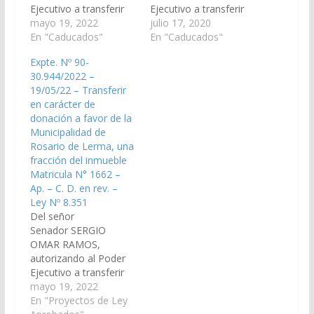
Ejecutivo a transferir
Ejecutivo a transferir
en carácter de
mayo 19, 2022
en carácter de
julio 17, 2020
donación a favor del
En "Caducados"
donación una fracción
En "Caducados"
Centro de Jubilados y
del inmueble
Expte. Nº 90-
Pensionados
identificado con la
30.944/2022 –
Nacionales, la fracción
Matricula Nº 8.022, del
19/05/22 – Transferir
que actualmente
departamento de
en carácter de
ocupa el inmueble
Rosario de la Frontera,
donación a favor de la
Matricula N° 408, del
a favor de la
Municipalidad de
departamento de
Universidad Nacional
Rosario de Lerma, una
Rosario de Lerma, con
de Salta (UNSa), con el
fracción del inmueble
el cargo a ser
cargo de ser destinado
Matricula N° 1662 –
destinado
exclusivamente…
Ap. – C. D. en rev. –
exclusivamente al
Ley Nº 8.351
funcionamiento de…
Del señor
Senador SERGIO
OMAR RAMOS,
autorizando al Poder
Ejecutivo a transferir
en carácter de
mayo 19, 2022
donación a favor de la
En "Proyectos de Ley