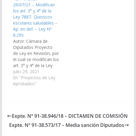
29/07/21 – Modifican
Pública y Seguridad
43.930/2021, a la
los art. 3° y 4° de la
Social) Aprobado con
Comisión de Salud
Ley 7887- Quioscos
modificaciones el
Pública y Seguridad
escolares saludables –
29/11/2018 Cámara de
Social). Aprobado en
Ap. en def. – Ley Nº
Diputados
definitiva, el
8.295
nuevamente en
05/05/2022.…
Autor: Cámara de
revisión Ley…
Diputados Proyecto
de Ley en Revisión, por
el cual se modifican los
art. 3° y 4° de la Ley
7887- quioscos
julio 29, 2021
escolares saludables
En "Proyectos de Ley
(Expte. N° 91-
Aprobados"
42.775/2020, a la
Comisión de Salud
Pública y Seguridad
Social). Aprobado en
definitiva, el
Expte. Nº 91-38.946/18 – DICTAMEN DE COMISIÓN
18/11/2021 Poder
Expte. Nº 91-38.573/17 – Media sanción Diputados
Ejecutivo para su
Promulgación. Ley Nº