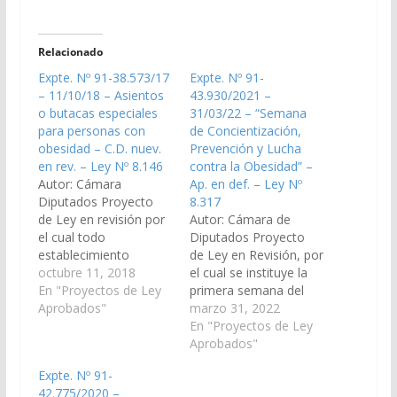
Relacionado
Expte. Nº 91-38.573/17
Expte. Nº 91-
– 11/10/18 – Asientos
43.930/2021 –
o butacas especiales
31/03/22 – “Semana
para personas con
de Concientización,
obesidad – C.D. nuev.
Prevención y Lucha
en rev. – Ley Nº 8.146
contra la Obesidad” –
Autor: Cámara
Ap. en def. – Ley Nº
Diputados Proyecto
8.317
de Ley en revisión por
Autor: Cámara de
el cual todo
Diputados Proyecto
establecimiento
de Ley en Revisión, por
público o privado de
octubre 11, 2018
el cual se instituye la
acceso público, deberá
En "Proyectos de Ley
primera semana del
contar con asientos o
Aprobados"
mes de marzo de cada
marzo 31, 2022
butacas especiales
año como “Semana de
En "Proyectos de Ley
para personas con
Concientización,
Aprobados"
obesidad. (Expte. Nº
Prevención y Lucha
Expte. Nº 91-
91-38.573/17, a la
contra la Obesidad”.
42.775/2020 –
Comisión de Salud
(Expte. N° 91-