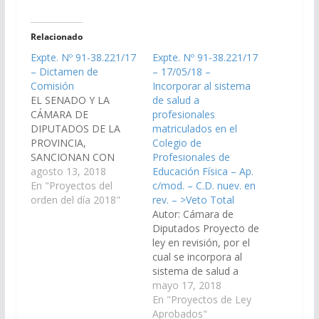
Relacionado
Expte. Nº 91-38.221/17
Expte. Nº 91-38.221/17
– Dictamen de
– 17/05/18 –
Comisión
Incorporar al sistema
EL SENADO Y LA
de salud a
CÁMARA DE
profesionales
DIPUTADOS DE LA
matriculados en el
PROVINCIA,
Colegio de
SANCIONAN CON
Profesionales de
FUERZA DE LEY
agosto 13, 2018
Educación Física – Ap.
Artículo 1°.- La
En "Proyectos del
c/mod. – C.D. nuev. en
Provincia de Salta
orden del día 2018"
rev. – >Veto Total
incorporará en su
Autor: Cámara de
sistema de salud y de
Diputados Proyecto de
acuerdo a las
ley en revisión, por el
necesidades sanitarias,
cual se incorpora al
a profesionales
sistema de salud a
universitarios que
profesionales
mayo 17, 2018
acrediten
matriculados en el
En "Proyectos de Ley
especialización para el
Colegio de
Aprobados"