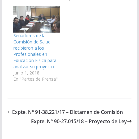
ámbito de la salud y
Profesionales de
que se…
Educación Física de la
provincia de Salta de
acuerdo a las
necesidades sanitarias.
(Expte. Nº 91-
Senadores de la
38.221/17, a Salud
Comisión de Salud
Pública y Seguridad
recibieron a los
Social). Aprobado
Profesionales en
con…
Educación Física para
analizar su proyecto
junio 1, 2018
En "Partes de Prensa"
Expte. Nº 91-38.221/17 – Dictamen de Comisión
Expte. Nº 90-27.015/18 – Proyecto de Ley