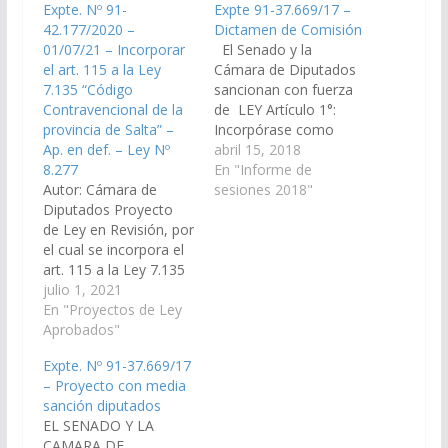
Expte. Nº 91-
Expte 91-37.669/17 –
42.177/2020 –
Dictamen de Comisión
01/07/21 – Incorporar
El Senado y la
el art. 115 a la Ley
Cámara de Diputados
7.135 “Código
sancionan con fuerza
Contravencional de la
de LEY Artículo 1°:
provincia de Salta” –
Incorpórase como
Ap. en def. – Ley Nº
artículo 115 del Código
abril 15, 2018
8.277
de Contravenciones de
En "Informe de
Autor: Cámara de
la Provincia de Salta -
sesiones 2018"
Diputados Proyecto
Ley 7135- y sus
de Ley en Revisión, por
modificatorias el
el cual se incorpora el
siguiente Texto: "Art.
art. 115 a la Ley 7.135
115. Será sancionado
“Código
julio 1, 2021
con arresto de hasta
Contravencional de la
En "Proyectos de Ley
veinte (20) días o
provincia de
Aprobados"
multa…
Salta”. (Expte. Nº 91-
Expte. Nº 91-37.669/17
42.177/2020, a la
– Proyecto con media
Comisión de
sanción diputados
Legislación General,
EL SENADO Y LA
del Trabajo y Régimen
CAMARA DE