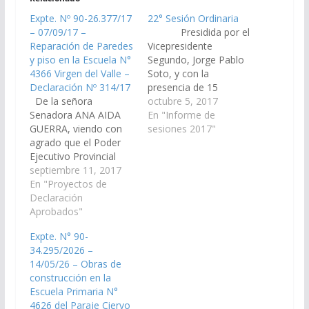
Expte. Nº 90-26.377/17
22° Sesión Ordinaria
– 07/09/17 –
Presidida por el
Reparación de Paredes
Vicepresidente
y piso en la Escuela N°
Segundo, Jorge Pablo
4366 Virgen del Valle –
Soto, y con la
Declaración Nº 314/17
presencia de 15
De la señora
senadores, se llevó a
octubre 5, 2017
Senadora ANA AIDA
cabo la 22º Sesión
En "Informe de
GUERRA, viendo con
Ordinaria de la Cámara
sesiones 2017"
agrado que el Poder
de senadores.
Ejecutivo Provincial
Invitación A pedido de
incorpore en el Plan de
septiembre 11, 2017
los Senadores Mashur
Obras Públicas del
En "Proyectos de
Lapad, Walter Cruz,
Proyecto de Ley de
Declaración
Ernesto Gómez,
Presupuesto 2018 las
Aprobados"
Héctor Mamani y
siguientes obras para
Diego Pérez, se
Expte. N° 90-
Cafayate: Reparación
invita…
34.295/2026 –
de Paredes y piso en la
14/05/26 – Obras de
Escuela N° 4366 Virgen
construcción en la
del Valle del Paraje…
Escuela Primaria N°
4626 del Paraje Ciervo