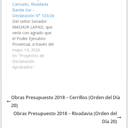
Cansado, Rivadavia
Banda Sur –
Declaración N° 103/26
Del señor Senador
MASHUR LAPAD, que
vería con agrado que
el Poder Ejecutivo
Provincial, a través del
Ministerio de
mayo 14, 2026
Educación y Cultura
En "Proyectos de
disponga las medidas y
Declaración
recursos necesarios
Aprobados"
para la ampliación
edilicia del
establecimiento
escolar primario
Nuestra Señora Del
Obras Presupuesto 2018 – Cerrillos (Orden del Día
Valle N° 4.626 (ex N°
20)
871) del Paraje Ciervo
Cansado -…
Obras Presupuesto 2018 – Rivadavia (Orden del
Día 20)