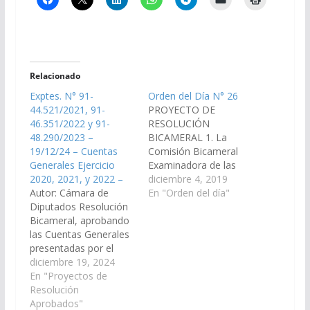
Relacionado
Exptes. N° 91-
Orden del Día N° 26
44.521/2021, 91-
PROYECTO DE
46.351/2022 y 91-
RESOLUCIÓN
48.290/2023 –
BICAMERAL 1. La
19/12/24 – Cuentas
Comisión Bicameral
Generales Ejercicio
Examinadora de las
2020, 2021, y 2022 –
Cuentas de Inversión,
diciembre 4, 2019
Autor: Cámara de
ha considerado el
En "Orden del día"
Diputados Resolución
Expediente de la
Bicameral, aprobando
Cuenta General del
las Cuentas Generales
Ejercicio Financiero
presentadas por el
2.017 y; por las
Poder Ejecutivo
diciembre 19, 2024
razones que dará el
Provincial
En "Proyectos de
miembro informante
correspondientes a los
Resolución
aconseja su
Ejercicios 2020, 2021 y
Aprobados"
aprobación. Expte. Nº