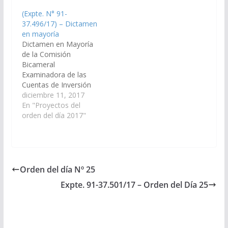
2022. (Exptes. N° 91-
91-40.527/19
(Expte. N° 91-
44.521/2021, 91-
Dictamen en mayoría:
37.496/17) – Dictamen
46.351/2022 y 91-
EL SENADO Y LA
en mayoría
48.290/2023, a
CAMARA DE…
Dictamen en Mayoría
consideración del
de la Comisión
Cuerpo). Resolución
Bicameral
Bicameral Nº 01/24
Examinadora de las
Aprobado, el
Cuentas de Inversión
19/12/2024.
Cámara de Senadores
diciembre 11, 2017
Resolución Bicameral
y Cámara de
En "Proyectos del
EL SENADO Y LA
Diputados Vuestra
orden del día 2017"
CÁMARA DE
Comisión Bicameral
DIPUTADOS…
Examinadora de las
Cuentas de Inversión
ha considerado el
Expediente de la
Orden del día Nº 25
Cuenta General del
Expte. 91-37.501/17 – Orden del Día 25
Ejercicio Financiero
2.013 y por las razones
que dará el miembro
informante,…