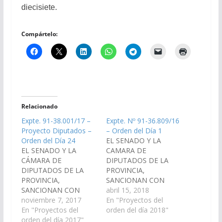
diecisiete.
Compártelo:
Relacionado
Expte. 91-38.001/17 –
Expte. Nº 91-36.809/16
Proyecto Diputados –
– Orden del Día 1
Orden del Día 24
EL SENADO Y LA
EL SENADO Y LA
CAMARA DE
CÁMARA DE
DIPUTADOS DE LA
DIPUTADOS DE LA
PROVINCIA,
PROVINCIA,
SANCIONAN CON
SANCIONAN CON
FUERZA DE L E Y
abril 15, 2018
FUERZA DE L E Y
noviembre 7, 2017
Artículo 1°.- Adhiérese
En "Proyectos del
Artículo 1º.- Adhiérese
En "Proyectos del
la provincia de Salta a
orden del día 2018"
la provincia de Salta a
orden del día 2017"
la Ley Nacional 25.761