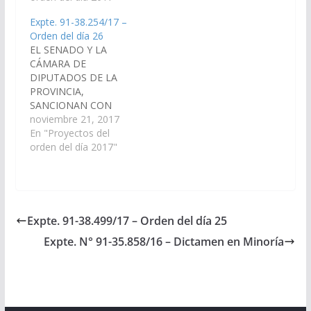
la Ley Nacional 27305.
"Régimen Legal para el
Expte. 91-38.254/17 –
Art. 2°.- El Instituto
Desarmado de
Orden del día 26
Provincial de Salud de
Automotores y Venta
EL SENADO Y LA
Salta (IPS) provee a
de sus Autopartes".
CÁMARA DE
sus afiliados la
Art. 2°.- Es Autoridad
DIPUTADOS DE LA
cobertura de leche
de Aplicación de la…
PROVINCIA,
medicamentosa para
SANCIONAN CON
consumo…
FUERZA DE L E Y
noviembre 21, 2017
Artículo 1°.- Adhiérese
En "Proyectos del
la provincia de Salta a
orden del día 2017"
la Ley Nacional 27.287,
que crea el Sistema
Nacional para la
Gestión Integral del
Riesgo y la Protección
Expte. 91-38.499/17 – Orden del día 25
Civil. Art. 2°.- La
Expte. N° 91-35.858/16 – Dictamen en Minoría
Autoridad de
Aplicación…