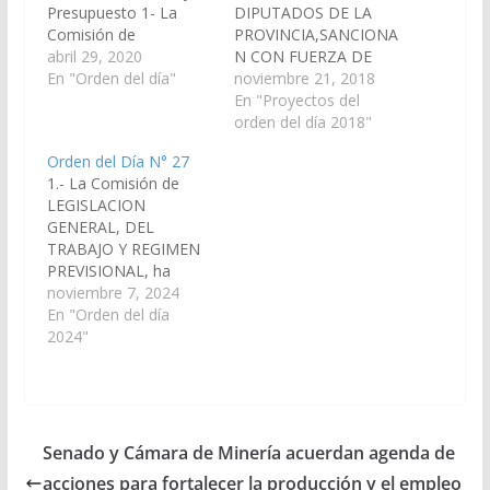
Presupuesto 1- La
DIPUTADOS DE LA
Comisión de
PROVINCIA,SANCIONA
ECONOMÍA,
abril 29, 2020
N CON FUERZA DE
FINANZAS PUBLICAS,
En "Orden del día"
LEY Artículo
noviembre 21, 2018
HACIENDA Y
1°.- Sustitúyase el
En "Proyectos del
PRESUPUESTO ha
artículo 2° de la Ley
orden del día 2018"
considerado el
7782 por el siguiente:
Orden del Día N° 27
Proyecto de Ley en
"Art. 2°.- Las multas,
1.- La Comisión de
revisión, por el cual se
beneficios
LEGISLACION
exime al Fondo
económicos, bienes
GENERAL, DEL
Fiduciario Público
decomisados y el
TRABAJO Y REGIMEN
denominado “Fondo
producto de su venta,
PREVISIONAL, ha
de Asistencia Directa a
serán destinados a la
considerado el
noviembre 7, 2024
Víctimas de Trata -Ley
prevención, asistencia
Proyecto de Ley del
En "Orden del día
26.364” creado por…
y rehabilitación…
señor Senador JAVIER
2024"
MONICO GRACIANO,
por el cual los
automotores
abandonados,
perdidos, decomisados
Senado y Cámara de Minería acuerdan agenda de
o secuestrados, cuyo
acciones para fortalecer la producción y el empleo
dominio corresponda