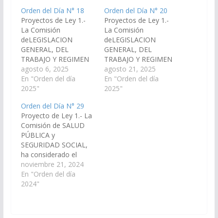
Orden del Día N° 18
Orden del Día N° 20
Proyectos de Ley 1.-
Proyectos de Ley 1.-
La Comisión
La Comisión
deLEGISLACION
deLEGISLACION
GENERAL, DEL
GENERAL, DEL
TRABAJO Y REGIMEN
TRABAJO Y REGIMEN
PREVISIONAL, ha
agosto 6, 2025
PREVISIONAL, ha
agosto 21, 2025
considerado el
En "Orden del día
considerado el
En "Orden del día
Proyecto de Ley de la
2025"
Proyecto de Ley en
2025"
Corte de Justicia
revisión, por el cual se
Orden del Día N° 29
contenida en la
incorpora los incisos e)
Proyecto de Ley 1.- La
Acordada N°
y f) al artículo 4° bis de
Comisión de SALUD
14.377/25, por el cual
la Ley 7411 Registro
PÚBLICA y
el Juzgado con
de Deudores Morosos;
SEGURIDAD SOCIAL,
competencia
y, por las razones que
ha considerado el
multifuero con asiento
dará el…
proyecto de Ley en
noviembre 21, 2024
en la ciudad de
revisión, por el cual se
En "Orden del día
Cafayate, en caso de
implementan acciones
2024"
impedimento,
para el abordaje de la
inhibición,…
salud de las personas
con Psoriasis, y; por