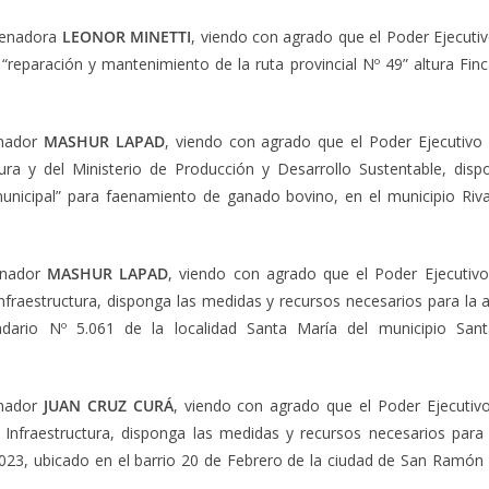
 Senadora
LEONOR MINETTI
, viendo con agrado que el Poder Ejecutiv
 “reparación y mantenimiento de la ruta provincial Nº 49” altura Fi
enador
MASHUR LAPAD
, viendo con agrado que el Poder Ejecutivo 
ctura y del Ministerio de Producción y Desarrollo Sustentable, di
nicipal” para faenamiento de ganado bovino, en el municipio Riv
Senador
MASHUR LAPAD
, viendo con agrado que el Poder Ejecutivo 
Infraestructura, disponga las medidas y recursos necesarios para la 
dario Nº 5.061 de la localidad Santa María del municipio Santa
enador
JUAN CRUZ CURÁ
, viendo con agrado que el Poder Ejecutivo 
e Infraestructura, disponga las medidas y recursos necesarios para 
5023, ubicado en el barrio 20 de Febrero de la ciudad de San Ramó