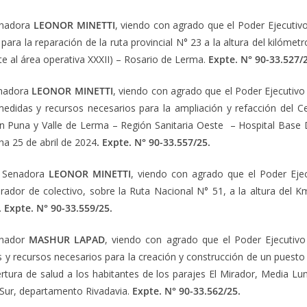
Senadora
LEONOR MINETTI
, viendo con agrado que el Poder Ejecutivo 
ara la reparación de la ruta provincial N° 23 a la altura del kilóme
te al área operativa XXXII) – Rosario de Lerma.
Expte. N° 90-33.527/
enadora
LEONOR MINETTI
, viendo con agrado que el Poder Ejecutivo P
 medidas y recursos necesarios para la ampliación y refacción del 
ón Puna y Valle de Lerma – Región Sanitaria Oeste – Hospital Base Dr
a 25 de abril de 2024
. Expte. N° 90-33.557/25.
a Senadora
LEONOR MINETTI
, viendo con agrado que el Poder Ejec
ador de colectivo, sobre la Ruta Nacional N° 51, a la altura del 
.
Expte. N° 90-33.559/25.
enador
MASHUR LAPAD
, viendo con agrado que el Poder Ejecutivo P
s y recursos necesarios para la creación y construcción de un puesto 
ura de salud a los habitantes de los parajes El Mirador, Media Luna
 Sur, departamento Rivadavia.
Expte. N° 90-33.562/25.