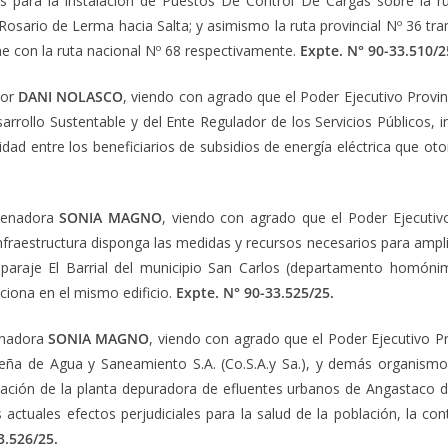
 para la instalación de Puestos De Control De Cargas sobre la rut
 Rosario de Lerma hacia Salta; y asimismo la ruta provincial Nº 36 
 con la ruta nacional Nº 68 respectivamente.
Expte. N° 90-33.510/2
dor
DANI NOLASCO
, viendo con agrado que el Poder Ejecutivo Provinc
arrollo Sustentable y del Ente Regulador de los Servicios Públicos, 
dad entre los beneficiarios de subsidios de energía eléctrica que oto
 Senadora
SONIA MAGNO
, viendo con agrado que el Poder Ejecutivo
 Infraestructura disponga las medidas y recursos necesarios para ampli
paraje El Barrial del municipio San Carlos (departamento homóni
ciona en el mismo edificio.
Expte. N° 90-33.525/25.
enadora
SONIA MAGNO
, viendo con agrado que el Poder Ejecutivo Pro
eña de Agua y Saneamiento S.A. (Co.S.A.y Sa.), y demás organismo
pliación de la planta depuradora de efluentes urbanos de Angastaco d
os actuales efectos perjudiciales para la salud de la población, la c
3.526/25.