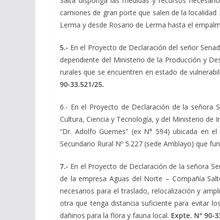
Salta disponga las medidas y recursos necesarios
camiones de gran porte que salen de la localidad
Lerma y desde Rosario de Lerma hasta el empalme
5.-
En el Proyecto de Declaración del señor Sena
dependiente del Ministerio de la Producción y Des
rurales que se encuentren en estado de vulnerabili
90-33.521/25.
6.- En el Proyecto de Declaración de la señora
Cultura, Ciencia y Tecnología, y del Ministerio de
“Dr. Adolfo Güemes” (ex N° 594) ubicada en el 
Secundario Rural Nº 5.227 (sede Amblayo) que fun
7.-
En el Proyecto de Declaración de la señora S
de la empresa Aguas del Norte – Compañía Salt
necesarios para el traslado, relocalización y am
otra que tenga distancia suficiente para evitar l
dañinos para la flora y fauna local.
Expte. N° 90-3