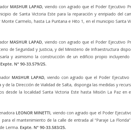
nador
MASHUR LAPAD
, viendo con agrado que el Poder Ejecutivo Pro
icipio de Santa Victoria Este para la reparación y enripiado del c
r Monte Carmelo, hasta La Puntana e Hito 1, en el municipio Santa V
nador
MASHUR LAPAD
, viendo con agrado que el Poder Ejecutivo Prov
sterio de Seguridad y Justicia, y del Ministerio de Infraestructura dis
isaría y asimismo la construcción de un edificio propio incluyendo 
.
Expte. N° 90-33.579/25.
enador
MASHUR LAPAD
, viendo con agrado que el Poder Ejecutivo 
ura y de la Dirección de Vialidad de Salta, disponga las medidas y recu
os desde la localidad Santa Victoria Este hasta Misión La Paz en 
Senadora
LEONOR MINETTI
, viendo con agrado que el Poder Ejecutivo 
 para el mantenimiento de la calle de entrada al “Paraje La Florida”
 de Lerma.
Expte. N° 90-33.583/25.