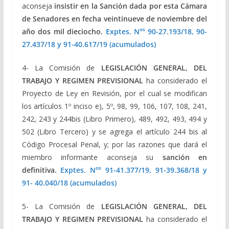
aconseja
insistir en la Sanción dada por esta Cámara
de Senadores en fecha veintinueve de noviembre del
os
año dos mil dieciocho.
Exptes
. N
90-27.193/18, 90-
27.437/18 y 91-40.617/19 (acumulados)
4- La Comisión de
LEGISLACIÓN GENERAL, DEL
TRABAJO Y REGIMEN PREVISIONAL
ha considerado el
Proyecto de Ley en Revisión, por el cual se modifican
los artículos 1º inciso e), 5º, 98, 99, 106, 107, 108, 241,
242, 243 y 244bis (Libro Primero), 489, 492, 493, 494 y
502 (Libro Tercero) y se agrega el artículo 244 bis al
Código Procesal Penal, y; por las razones que dará el
miembro informante aconseja su
sanción en
os
definitiva.
Exptes
. N
91-41.377/19, 91-39.368/18 y
91- 40.040/18 (acumulados)
5- La Comisión de
LEGISLACIÓN GENERAL, DEL
TRABAJO Y REGIMEN PREVISIONAL
ha considerado el