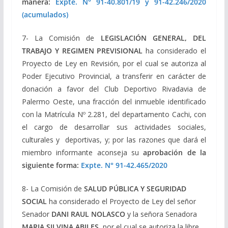
manera:
Expte
. N° 91-40.801/19 y 91-42.246/2020
(acumulados)
7- La Comisión de
LEGISLACIÓN GENERAL, DEL
TRABAJO Y REGIMEN PREVISIONAL
ha considerado el
Proyecto de Ley en Revisión, por el cual se autoriza al
Poder Ejecutivo Provincial, a transferir en carácter de
donación a favor del Club Deportivo Rivadavia de
Palermo Oeste, una fracción del inmueble identificado
con la Matrícula Nº 2.281, del departamento Cachi, con
el cargo de desarrollar sus actividades sociales,
culturales y deportivas, y; por las razones que dará el
miembro informante aconseja su
aprobación de la
siguiente forma:
Expte
. N°
91-42.465/2020
8- La Comisión de
SALUD PÚBLICA Y SEGURIDAD
SOCIAL
ha considerado el Proyecto de Ley del señor
Senador
DANI RAUL NOLASCO
y la señora Senadora
MARIA SILVINA ABILES
, por el cual se autoriza la libre