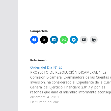
Compártelo:
Relacionado
Orden del Día N° 26
PROYECTO DE RESOLUCIÓN BICAMERAL 1. La
Comisión Bicameral Examinadora de las Cuentas 
Inversión, ha considerado el Expediente de la Cue
General del Ejercicio Financiero 2.017 y; por las
razones que dará el miembro informante aconsej
aprobación. Expte. Nº 91-40.527/19 Dictamen en
diciembre 4, 2019
mayoría: EL SENADO Y LA CAMARA DE…
En "Orden del día"