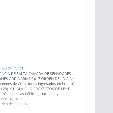
 del Día Nº 28
INCIA DE SALTA CAMARA DE SENADORES
ONES ORDINARIAS 2.017 ORDEN DEL DIA Nº
ámenes de Comisiones ingresados en la sesión
día 28) S U M A R I O PROYECTOS DE LEY De
mía, Finanzas Públicas, Hacienda y
puesto: 1.- En revisión: Sistema de
mbre 18, 2017
ataciones de la Provincia. (Expte.…
rden del día 2017"