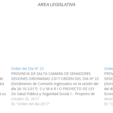
AREA LEGISLATIVA
Orden del Día Nº 23
Orden
PROVINCIA DE SALTA CAMARA DE SENADORES
PROV
de
SESIONES ORDINARIAS 2.017 ORDEN DEL DIA Nº 23
SESI
nta
(Dictámenes de Comisión ingresados en la sesión del
(Dict
día 26-10-2.017) S U M A R I O PROYECTO DE LEY
del 
a su
De Salud Pública y Seguridad Social 1.- Proyecto de
Econo
Ley, por el cual se establece que…
octubre 30, 2017
Presu
dicie
En "Orden del día 2017"
Contr
En "O