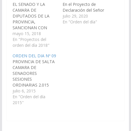
EL SENADO Y LA
En el Proyecto de
CAMARA DE
Declaración del Señor
DIPUTADOS DE LA
Senador SERGIO
julio 29, 2020
PROVINCIA,
SALDAÑO, viendo con
En "Orden del día"
SANCIONAN CON
agrado que el Poder
FUERZA DE L E Y
mayo 15, 2018
Ejecutivo Provincial, a
Artículo 1º.-
En "Proyectos del
través de los
Sustitúyase el Artículo
orden del día 2018"
organismos que
3º de la Ley Provincial
corresponda, gestione,
ORDEN DEL DIA Nº 09
Nº 8.030, que quedara
en el marco del Plan
PROVINCIA DE SALTA
redactado de la
de Mínima de Defensa
CAMARA DE
siguiente manera: “Art.
y Encausamiento de
SENADORES
3º.- Con idéntica
Ríos, las obras…
SESIONES
vigencia que la prevista
ORDINARIAS 2.015
en el artículo
ORDEN DEL DIA Nº 09
julio 6, 2015
anterior, resultarán
(Dictámenes de
En "Orden del día
también beneficiarios…
Comisiones entrados
2015"
en la sesión del día 2-
07-15) S U M A R I O
Proyecto de
Declaración De