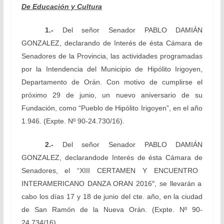
De Educación y Cultura
1.-
Del señor Senador
PABLO DAMIÁN
GONZALEZ, declarando de Interés de ésta Cámara de
Senadores de la Provincia, las actividades programadas
por la Intendencia del Municipio de Hipólito Irigoyen,
Departamento de Orán. Con motivo de cumplirse el
próximo 29 de junio, un nuevo aniversario de su
Fundación, como “Pueblo de Hipólito Irigoyen”, en el año
1.946.
(Expte. Nº 90-24.730/16).
2.-
Del señor Senador
PABLO DAMIÁN
GONZALEZ, declarando
de
Interés
de
ésta Cámara
de
Senadores, el
“XIII
CERTAMEN Y ENCUENTRO
INTERAMERICANO
DANZA ORAN 2016″, se llevarán a
cabo los días 17 y 18 de junio del cte. año, en la ciudad
de San Ramón de la Nueva Orán.
(Expte. Nº 90-
24.734/16).