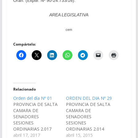
Orán.
(Expte. Nº 90-24.733/16).
AREA LEGISLATIVA
cem
Compártelo:
Relacionado
Orden del día Nº 01
ORDEN DEL DIA Nº 29
PROVINCIA DE SALTA
PROVINCIA DE SALTA
CAMARA DE
CAMARA DE
SENADORES
SENADORES
SESIONES
SESIONES
ORDINARIAS 2.017
ORDINARIAS 2.014
ORDEN DEL DIA Nº 01
abril 17, 2017
ORDEN DEL DIA Nº 29
abril 15, 2015