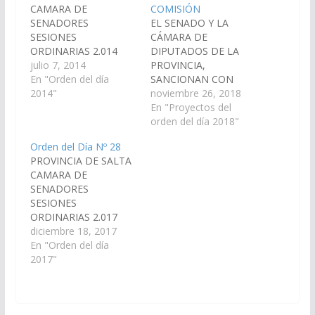
CAMARA DE
COMISIÓN
SENADORES
EL SENADO Y LA
SESIONES
CÁMARA DE
ORDINARIAS 2.014
DIPUTADOS DE LA
ORDEN DEL DIA Nº 09
julio 7, 2014
PROVINCIA,
(Dictámenes de
En "Orden del día
SANCIONAN CON
Comisiones entrados
2014"
FUERZA DE LEY
noviembre 26, 2018
en la sesión del día 26-
Artículo 1º.- Ratifícase
En "Proyectos del
06-14) S U M A R I O
el Acta
orden del día 2018"
PROYECTOS DE LEY
Complementaria del
Orden del Día Nº 28
De Legislación
Convenio de
PROVINCIA DE SALTA
General, del Trabajo y
Transferencia del
CAMARA DE
Régimen Previsional 1.-
Sistema Provincial de
SENADORES
De los señores
Previsión Social,
SESIONES
legisladores Senador
relativo al Régimen de
ORDINARIAS 2.017
JORGE PABLO…
Retiros y Pensiones del
ORDEN DEL DIA Nº
diciembre 18, 2017
Personal Policial y
(Dictámenes de
En "Orden del día
Penitenciario de la
Comisiones ingresados
2017"
Provincia de Salta,
en la sesión del día 28)
celebrada entre…
S U M A R I O
PROYECTOS DE LEY