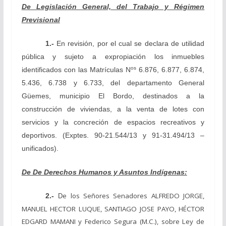
De Legislación General, del Trabajo y Régimen
Previsional
1.-
En revisión, por el cual se declara
de utilidad
pública y sujeto a expropiación los inmuebles
os
identificados con las Matrículas N
6.876, 6.877, 6.874,
5.436, 6.738 y 6.733, del departamento General
Güemes, municipio El Bordo, destinados a la
construcción de viviendas, a la venta de lotes con
servicios y la concreción de espacios recreativos y
deportivos.
(
Exptes. 90-21.544/13 y 91-31.494/13 –
unificados).
De De Derechos Humanos y Asuntos Indígenas:
e los Señores Senadores ALFREDO JORGE,
2.-
D
MANUEL HECTOR LUQUE, SANTIAGO JOSE PAYO, HÉCTOR
EDGARD MAMANI y Federico Segura (M.C.), sobre Ley de