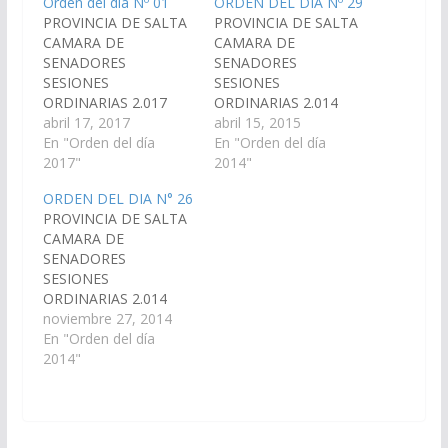
Orden del día Nº 01
ORDEN DEL DIA Nº 29
PROVINCIA DE SALTA
PROVINCIA DE SALTA
CAMARA DE
CAMARA DE
SENADORES
SENADORES
SESIONES
SESIONES
ORDINARIAS 2.017
ORDINARIAS 2.014
ORDEN DEL DIA Nº 01
abril 17, 2017
ORDEN DEL DIA Nº 29
abril 15, 2015
(Dictamen de
En "Orden del día
(Dictamen de
En "Orden del día
Comisión ingresado en
2017"
Comisión entrados en
2014"
la sesión del día 05-04-
la sesión del día 17-12-
ORDEN DEL DIA N° 26
17) S U M A R I O
14) PROYECTO DE LEY
PROVINCIA DE SALTA
PROYECTO DE LEY De
De Legislación
CAMARA DE
Legislación General,
General, del Trabajo y
SENADORES
del Trabajo y Régimen
Régimen Previsional
SESIONES
Previsional: En revisión,
Del señor Senador
ORDINARIAS 2.014
sobre licencia por
WALTER HERNÁN
ORDEN DEL DIA Nº 26
noviembre 27, 2014
maternidad y
CRUZ, declarando de
(Dictámenes de
En "Orden del día
paternidad…
utilidad pública y sujeto
Comisiones entrados
2014"
a expropiación…
en la sesión del día 20-
11-14) S U M A R I O P
R O Y E C T O DE
R E S O L U C I O N…