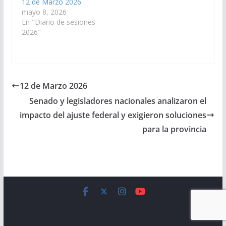
12 de Marzo 2026
mayo 8, 2026
En "Diario de sesiones
2026"
12 de Marzo 2026
Senado y legisladores nacionales analizaron el
impacto del ajuste federal y exigieron soluciones
para la provincia
Copyright © 2026
Cámara de Senadores
. All rights reserved.
Theme:
ColorMag
by ThemeGrill. Powered by
WordPress
.