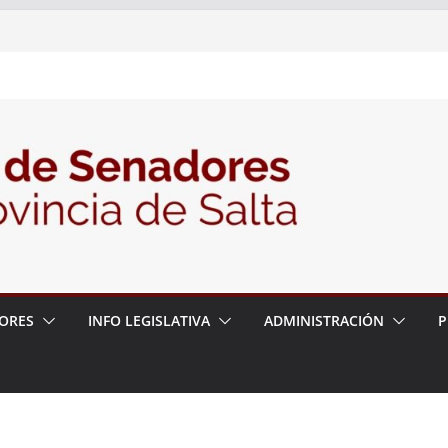
elante la Audiencia Pública para escuchar a
e las postulaciones a la Auditoría General
6
la política de seguridad provincial y propuso
 de trabajo con la Justicia
le N° 27/26
ORES
INFO LEGISLATIVA
ADMINISTRACIÓN
P