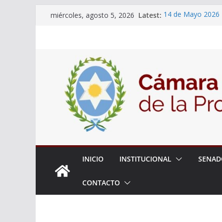
Skip
Latest:
14 de Mayo 2026
miércoles, agosto 5, 2026
to
El Senado llevó ad
la ciudadanía sobr
content
06 de Agosto 202
El Senado analizó 
articular una mesa
Adjudicacion Simp
INICIO
INSTITUCIONAL
SENAD
CONTACTO