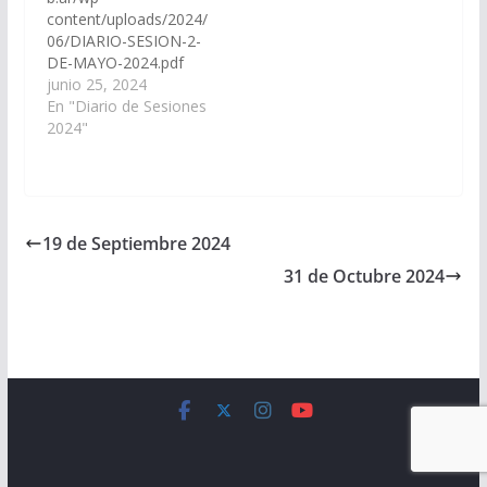
content/uploads/2024/
06/DIARIO-SESION-2-
DE-MAYO-2024.pdf
junio 25, 2024
En "Diario de Sesiones
2024"
19 de Septiembre 2024
31 de Octubre 2024
Copyright © 2026
Cámara de Senadores
. All rights reserved.
Theme:
ColorMag
by ThemeGrill. Powered by
WordPress
.