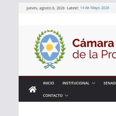
Skip
Latest:
14 de Mayo 2026
jueves, agosto 6, 2026
to
El Senado llevó adela
la ciudadanía sobre l
content
06 de Agosto 2026
El Senado analizó la 
articular una mesa de 
Adjudicacion Simple 
INICIO
INSTITUCIONAL
SENAD
CONTACTO