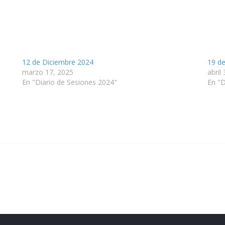
12 de Diciembre 2024
19 d
marzo 17, 2025
abril
En "Diario de Sesiones 2024"
En "D