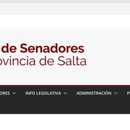
nte la Audiencia Pública para escuchar a
as postulaciones a la Auditoría General
política de seguridad provincial y propuso
trabajo con la Justicia
N° 27/26
ORES
INFO LEGISLATIVA
ADMINISTRACIÓN
P