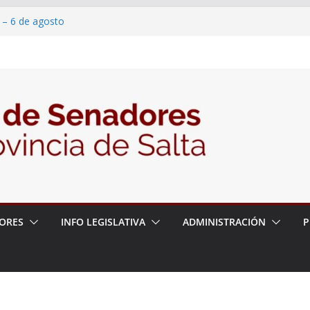
 – 6 de agosto
 un proyecto de ley para proteger a los
acoso y la violencia en las redes
/2026 – 06/08/26 – Fiesta patronal San
/2026 – 06/08/26 – Créase el Ente Salteño
rol Vegetal
ORES
INFO LEGISLATIVA
ADMINISTRACIÓN
P