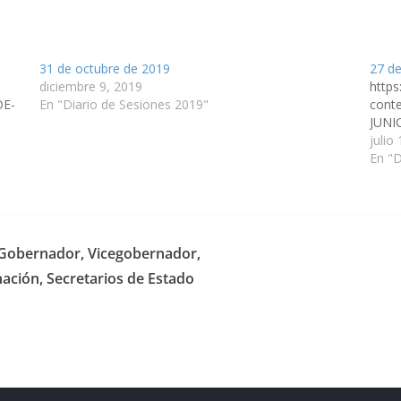
31 de octubre de 2019
27 de
diciembre 9, 2019
https
DE-
En "Diario de Sesiones 2019"
cont
JUNI
julio
En "D
l Gobernador, Vicegobernador,
nación, Secretarios de Estado