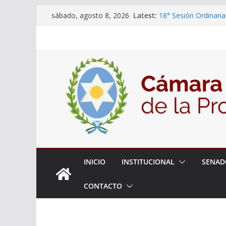
Skip
Latest:
18° Sesión Ordinaria
sábado, agosto 8, 2026
to
30/07/2026
El Senado trabaja en
content
estudiantes del ciber
Expte. N° 90-34.517
Roque
Expte. Nº 90-34.516
de Protección y Cont
INICIO
INSTITUCIONAL
SENAD
CONTACTO