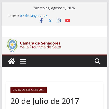
Skip
miércoles, agosto 5, 2026
to
14 de Mayo 2026
Latest:
07 de Mayo 2026
content
06 de Agosto 2026
El Senado analizó la política de seguridad provincial
y propuso articular una mesa de trabajo con la
Justicia
Adjudicacion Simple N° 27/26
DIARIO DE SESIONES 2017
20 de Julio de 2017