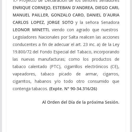
1.-
Proyecto de Declaración de los señores Senadores
ENRIQUE CORNEJO, ESTEBAN D´ANDREA, DIEGO CARI,
MANUEL PAILLER, GONZALO CARO, DANIEL D´AURIA
CARLOS LOPEZ, JORGE SOTO
y la señora Senadora
LEONOR MINETTI,
viendo con agrado que nuestros
Legisladores Nacionales por Salta realicen las acciones
conducentes a fin de adecuar el art. 23 inc. a) de la Ley
19.800/72 del Fondo Especial del Tabaco, incorporando
las nuevas manufacturas; como los productos de
tabaco calentado (PTC), cigarrillos electrónicos (CE),
vapeadores, tabaco picado de armar, cigarros,
cigarritos, habanos y/o todo otro consumido que
contenga tabacos.
(Expte.
N° 90-34.316/26)
Al Orden del Día de la próxima Sesión.