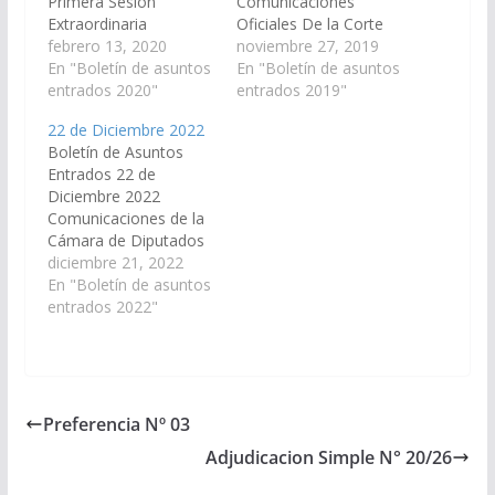
Primera Sesión
Comunicaciones
Extraordinaria
Oficiales De la Corte
Comunicaciones de la
febrero 13, 2020
de Justicia de Salta,
noviembre 27, 2019
Cámara de Diputados
En "Boletín de asuntos
remiten Acordada de
En "Boletín de asuntos
1.- Proyecto de Ley en
entrados 2020"
Presupuesto Ejercicio
entrados 2019"
revisión por el cual se
2020. A Comisión de
22 de Diciembre 2022
establece un Régimen
Economía, Finanzas
Boletín de Asuntos
Especial y Transitorio
Publicas, Hacienda y
Entrados 22 de
de Regularización de
Presupuesto. Del
Diciembre 2022
Deudas Provinciales.
Tribunal Electoral,
Comunicaciones de la
(Expte. N° 91-
remiten Acta Nº 7934
Cámara de Diputados
41.805/20 - A la
de fecha 20 de
Proyecto de Ley en
diciembre 21, 2022
Comisión de
noviembre -
Revisión. Presupuesto
En "Boletín de asuntos
Economía, Finanzas
Presupuesto de
General de la
entrados 2022"
Públicas,…
Erogaciones del
Provincia, Ejercicio
Tribunal…
2.023. ( N° 91-
47.433/22). En virtud
del Art. 27 inc. 9) PASE
a Comisión de
Preferencia Nº 03
Economía, Finanzas
Adjudicacion Simple N° 20/26
Públicas, Hacienda y
Presupuesto.