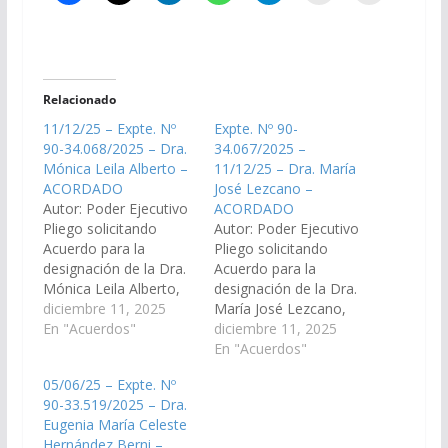
Relacionado
11/12/25 – Expte. Nº
Expte. Nº 90-
90-34.068/2025 – Dra.
34.067/2025 –
Mónica Leila Alberto –
11/12/25 – Dra. María
ACORDADO
José Lezcano –
Autor: Poder Ejecutivo
ACORDADO
Pliego solicitando
Autor: Poder Ejecutivo
Acuerdo para la
Pliego solicitando
designación de la Dra.
Acuerdo para la
Mónica Leila Alberto,
designación de la Dra.
DNI N° 25.800.896,
diciembre 11, 2025
María José Lezcano,
como reemplazante
En "Acuerdos"
DNI N° 26.432.155, en
diciembre 11, 2025
del cargo de Jueza de
el cargo de Jueza de
En "Acuerdos"
Primera Instancia del
Primera Instancia en lo
05/06/25 – Expte. Nº
Trabajo N° 6 del
Civil de Personas y
90-33.519/2025 – Dra.
Distrito Judicial del
Familia de Segunda
Eugenia María Celeste
Centro. (Expte. Nº 90-
Nominación del
Hernández Berni –