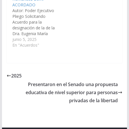
34.068/2025, a la
Distrito Judicial del Sur
ACORDADO
Comisión de Justicia,
– Circunscripción
Autor: Poder Ejecutivo
Acuerdos y
Metán. (Expte. Nº 90-
Pliego Solicitando
Designaciones).
34.067/2025, a la
Acuerdo para la
Acordado, el
Comisión de…
designación de la de la
18/12/2025.
Dra. Eugenia María
Celeste Hernández
junio 5, 2025
Berni, DNI N°
En "Acuerdos"
29.889.630, en el cargo
de Jueza de Primera
Instancia en lo Civil y
Comercial de Primera
Nominación del
2025
Distrito Judicial
Presentaron en el Senado una propuesta
Tartagal. (Expte. Nº 90-
33.519/2025, a la
educativa de nivel superior para personas
Comisión de Justicia,
privadas de la libertad
Acuerdos…