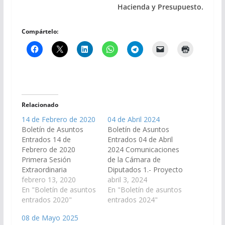
Hacienda y Presupuesto.
Compártelo:
Relacionado
14 de Febrero de 2020
04 de Abril 2024
Boletín de Asuntos
Boletín de Asuntos
Entrados 14 de
Entrados 04 de Abril
Febrero de 2020
2024 Comunicaciones
Primera Sesión
de la Cámara de
Extraordinaria
Diputados 1.- Proyecto
Comunicaciones de la
febrero 13, 2020
de Ley en Revisión, por
abril 3, 2024
Cámara de Diputados
En "Boletín de asuntos
el cual se sustituyen
En "Boletín de asuntos
1.- Proyecto de Ley en
entrados 2020"
los artículos 6°, 7° y 8°
entrados 2024"
revisión por el cual se
de la Ley 7464 -
08 de Mayo 2025
establece un Régimen
FACTURACION EN