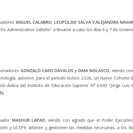
enadores
MIGUEL CALABRO, LEOPOLDO SALVA Y ALEJANDRA NAVA
ho Administrativo Salteño” a llevarse a cabo los días 6 y 7 de noviem
 Senadores
GONZALO CARO DAVALOS y DANI NOLASCO
,
viendo con
Tecnología, autorice, para el período lectivo 2.026, un nuevo Cohort
n Áulica del Instituto de Educación Superior N° 6.043 “Jorge Luis Bo
5).
enador
MASHUR LAPAD,
viendo con agrado que el Poder Ejecutivo 
ación y UCEPE; arbitren y gestionen las medidas necesarias, a los f