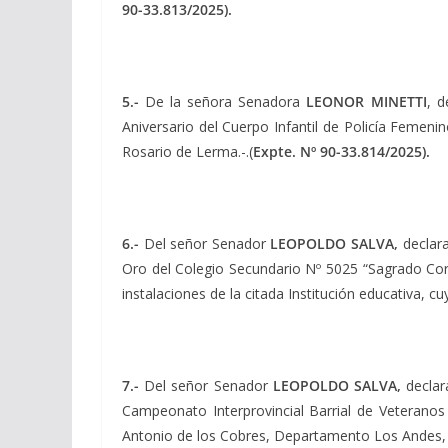
90-33.813/2025).
5.-
De la señora Senadora
LEONOR MINETTI
, d
Aniversario del Cuerpo Infantil de Policía Femeni
Rosario de Lerma.-.(
Expte.
Nº 90-33.814/2025).
6.-
Del señor Senador
LEOPOLDO SALVA,
declara
Oro del Colegio Secundario Nº 5025 “Sagrado Cora
instalaciones de la citada Institución educativa, c
7.-
Del señor Senador
LEOPOLDO SALVA,
declar
Campeonato Interprovincial Barrial de Veteranos
Antonio de los Cobres, Departamento Los Andes, o