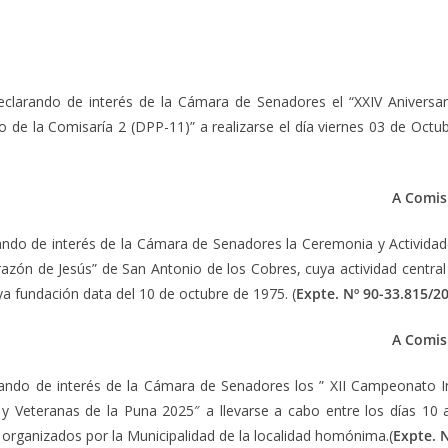
eclarando de interés de la Cámara de Senadores el “XXIV Aniversari
no de la Comisaría 2 (DPP-11)” a realizarse el día viernes 03 de Oct
A Comisi
ndo de interés de la Cámara de Senadores la Ceremonia y Activida
zón de Jesús” de San Antonio de los Cobres, cuya actividad central 
uya fundación data del 10 de octubre de 1975. (
Expte.
Nº 90-33.815/20
A Comisi
ando de interés de la Cámara de Senadores los ” XII Campeonato In
 y Veteranas de la Puna 2025″ a llevarse a cabo entre los días 10 
rganizados por la Municipalidad de la localidad homónima.(
Expte.
N