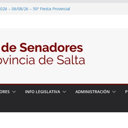
026 – 06/08/26 – 50º Fiesta Provincial
2026 – 06/08/26 – Primera Edición de
ción Secundaria, Puente de Unión
026 – 06/08/26 – Presentación del libro
ada del Dr. Víctor Alfredo Frías
026 – 06/08/26 – 82° Edición de la Expo
2026 – 06/08/26 – “Historia y memoria
ritorio del pueblo Kolla en el municipio de
ORES
INFO LEGISLATIVA
ADMINISTRACIÓN
P