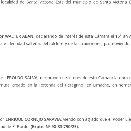
 localidad de Santa Victoria Este del municipio de Santa Victoria
dor
WALTER ABAN,
declarando de interés de esta Cámara el 15° aniv
a e identidad salteña, del folclore y de las tradiciones, promoviendo
dor
LEPOLDO SALVA,
declarando de interés de esta Cámara la obra c
, mural creado en la Rotonda del Peregrino, en Limache, en home
dor
ENRIQUE CORNEJO SARAVIA,
viendo con agrado que el Poder Ejec
dad de El Bordo.
(Expte. Nº 90-33.790/25).