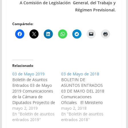
A Comisión de Legislación General, del Trabajo y
Régimen Previsional.
Compártelo:
Relacionado
03 de Mayo 2019
03 de Mayo de 2018
Boletín de Asuntos
BOLETIN DE
Entrados 03 de Mayo
ASUNTOS ENTRADOS
2019 Comunicaciones
03 DE MAYO DEL 2018
de la Cámara de
Comunicaciones
Diputados Proyecto de
Oficiales El Ministerio
Ley en revisión, por el
mayo 2, 2019
de Hacienda y
mayo 2, 2018
cual se sustituyen los
En "Boletín de asuntos
Finanzas, remite copia
En "Boletín de asuntos
artículos 2º de la Ley
entrados 2019"
autenticada de
entrados 2018"
7.782; 5º, 23 y 25 de la
Decretos: Nº 448, 463,