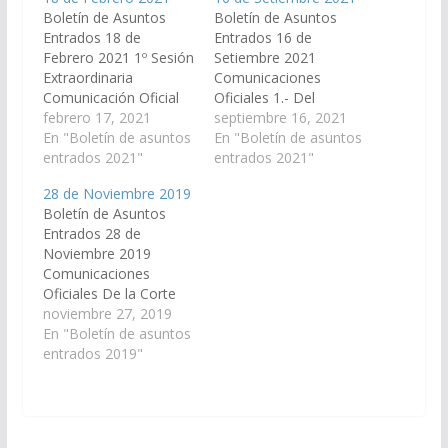
Boletín de Asuntos
Boletín de Asuntos
Entrados 18 de
Entrados 16 de
Febrero 2021 1º Sesión
Setiembre 2021
Extraordinaria
Comunicaciones
Comunicación Oficial
Oficiales 1.- Del
1. De la Secretaría
febrero 17, 2021
Tribunal Electoral
septiembre 16, 2021
General de la
En "Boletín de asuntos
remiten copia de la
En "Boletín de asuntos
Gobernación, remiten
entrados 2021"
Resolución contenida
entrados 2021"
Decreto N°105/2021,
en Acta N° 8123-
28 de Noviembre 2019
por el cual se convoca
Refuerzo
Boletín de Asuntos
a las Cámaras
Presupuestario
Entrados 28 de
Legislativas a Sesiones
Ejercicio 2.021. A
Noviembre 2019
Extraordinarias, para el
Comisión de
Comunicaciones
tratamiento del
Economía, Finanzas
Oficiales De la Corte
Proyecto de Ley,
Públicas, Hacienda y
de Justicia de Salta,
noviembre 27, 2019
mediante el cual se
Presupuesto.
remiten Acordada de
En "Boletín de asuntos
declara la necesidad
Presupuesto Ejercicio
entrados 2019"
de…
2020. A Comisión de
Economía, Finanzas
Publicas, Hacienda y
Presupuesto. Del