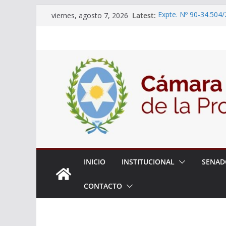
Skip
Latest:
Expte. Nº 90-34.504/
viernes, agosto 7, 2026
to
“Olimpiadas de Educ
Educativa”
content
El Senado trabaja en
estudiantes del ciber
Expte. N° 90-34.517/
Roque
Expte. Nº 90-34.516/
de Protección y Cont
18° Sesión Ordinaria
INICIO
INSTITUCIONAL
SENAD
CONTACTO