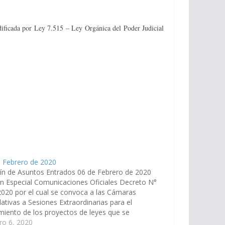
modificada por Ley 7.515 – Ley Orgánica del Poder Judicial
e Febrero de 2020
ín de Asuntos Entrados 06 de Febrero de 2020
n Especial Comunicaciones Oficiales Decreto N°
020 por el cual se convoca a las Cámaras
lativas a Sesiones Extraordinarias para el
miento de los proyectos de leyes que se
gnan en los Anexos I, II y III, bajo las
ro 6, 2020