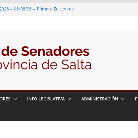
2026 – 06/08/26 – Primera Edición de
ación Secundaria, Puente de Unión
 un proyecto de ley para proteger a los
acoso y la violencia en las redes
2026 – 06/08/26 – Fiesta patronal San
2026 – 06/08/26 – Créase el Ente Salteño
rol Vegetal
 – 6 de agosto
ORES
INFO LEGISLATIVA
ADMINISTRACIÓN
P