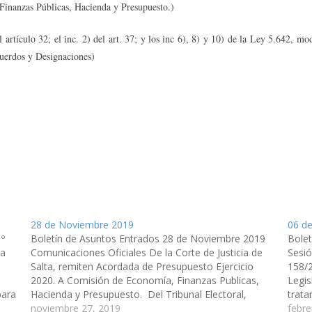
inanzas Públicas, Hacienda y Presupuesto.)
l artículo 32; el inc. 2) del art. 37; y los inc 6), 8) y 10) de la Ley 5.642, 
uerdos y Designaciones)
28 de Noviembre 2019
06 d
1º
Boletín de Asuntos Entrados 28 de Noviembre 2019
Bolet
la
Comunicaciones Oficiales De la Corte de Justicia de
Sesió
Salta, remiten Acordada de Presupuesto Ejercicio
158/2
2020. A Comisión de Economía, Finanzas Publicas,
Legis
para
Hacienda y Presupuesto. Del Tribunal Electoral,
trata
al
remiten Acta Nº 7934 de fecha 20 de noviembre -
noviembre 27, 2019
consi
febre