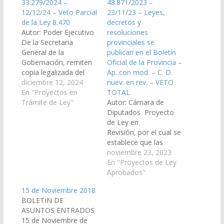
33.279/2024 –
48.871/2023 –
12/12/24 – Veto Parcial
23/11/23 – Leyes,
de la Ley 8.470
decretos y
Autor: Poder Ejecutivo
resoluciones
De la Secretaria
provinciales se
General de la
publican en el Boletín
Gobernación, remiten
Oficial de la Provincia –
copia legalizada del
Ap. con mod. – C. D.
Decreto N° 830/2024,
diciembre 12, 2024
nuev. en rev. – VETO
mediante el cual y
En "Proyectos en
TOTAL
conforme a lo
Trámite de Ley"
Autor: Cámara de
establecido en los
Diputados Proyecto
artículos 131 y 144,
de Ley en
inciso 4) de la
Revisión, por el cual se
Constitución Provincial
establece que las
y en el artículo 8º de la
leyes, decretos y
noviembre 23, 2023
Ley 8.171, se observa
resoluciones
En "Proyectos de Ley
en carácter…
provinciales se
Aprobados"
publican en el Boletín
15 de Noviembre 2018
Oficial de la Provincia
BOLETIN DE
según lo dispuesto por
ASUNTOS ENTRADOS
el art. 5 del C.C y C. de
15 de Noviembre de
la Nación. (Expte. N°