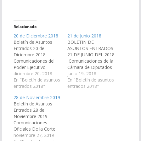
Relacionado
20 de Diciembre 2018
21 de Junio 2018
Boletín de Asuntos
BOLETIN DE
Entrados 20 de
ASUNTOS ENTRADOS
Diciembre 2018
21 DE JUNIO DEL 2018
Comunicaciones del
Comunicaciones de la
Poder Ejecutivo
Cámara de Diputados
Secretaria General de
diciembre 20, 2018
En sesión del día 5
junio 19, 2018
la Gobernación remite
En "Boletín de asuntos
de junio del corriente
En "Boletín de asuntos
Decreto Nº 1462/18,
entrados 2018"
año ha dado Sanción
entrados 2018"
por el cual se convoca
definitiva a los
28 de Noviembre 2019
a las Cámaras
siguientes proyectos
Boletín de Asuntos
Legislativas a Sesiones
de Ley en revisión: Nº
Entrados 28 de
Extraordinarias, para el
90-26.673/17:
Noviembre 2019
tratamiento del
modificando arts. 1º y
Comunicaciones
Proyecto de Ley que
2º de la Ley Nº 7971. …
Oficiales De la Corte
aprueba el Consenso
de Justicia de Salta,
noviembre 27, 2019
Fiscal 2.018, suscripto