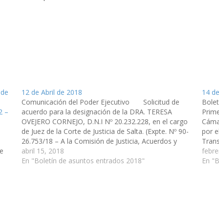
 de
12 de Abril de 2018
14 d
Comunicación del Poder Ejecutivo Solicitud de
Bolet
2 –
acuerdo para la designación de la DRA. TERESA
Prime
OVEJERO CORNEJO, D.N.I Nº 20.232.228, en el cargo
Cámar
de Juez de la Corte de Justicia de Salta. (Expte. Nº 90-
por e
26.753/18 – A la Comisión de Justicia, Acuerdos y
Trans
de
Designaciones). Comunicaciones de la Cámara de
abril 15, 2018
(Expt
febre
Diputados…
En "Boletín de asuntos entrados 2018"
Finan
En "B