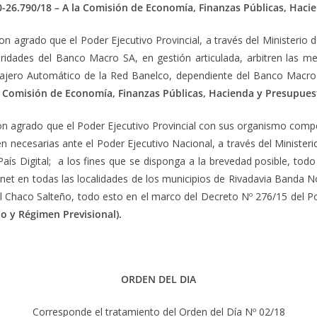
0-26.790/18 – A la Comisión de Economía, Finanzas Públicas, Haci
on agrado que el Poder Ejecutivo Provincial, a través del Ministerio d
toridades del Banco Macro SA, en gestión articulada, arbitren las me
ajero Automático de la Red Banelco, dependiente del Banco Macro e
la Comisión de Economía, Finanzas Públicas, Hacienda y Presupues
on agrado que el Poder Ejecutivo Provincial con sus organismo comp
ten necesarias ante el Poder Ejecutivo Nacional, a través del Minis
s Digital; a los fines que se disponga a la brevedad posible, tod
nternet en todas las localidades de los municipios de Rivadavia Banda N
l Chaco Salteño, todo esto en el marco del Decreto Nº 276/15 del P
jo y Régimen Previsional).
ORDEN DEL DIA
Corresponde el tratamiento del Orden del Día Nº 02/18