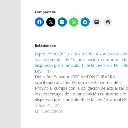
Compártelo:
Relacionado
Expte. Nº 90-26.931/18 – 31/05/18 – Actualización
los porcentajes de Coparticipación, conforme a lo
dispuesto por el artículo 4º de la Ley Prov. Nº 5.08
Ley 1111
Del señor Senador JOSE ANTONIO IBARRA,
solicitando al señor Ministro de Economía de la
Provincia, cumpla con la obligación de actualizar 
los porcentajes de Coparticipación conforme a lo
dispuesto por el artículo 4º de la Ley Provincial Nº
5.082. (Expte. Nº 90-26.931/18, a la Comisión de
mayo 31, 2018
Economía, Finanzas Públicas, Hacienda…
En "Caducados"