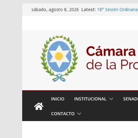
Skip
Latest:
18° Sesión Ordinaria
sábado, agosto 8, 2026
to
30/07/2026
El Senado trabaja en
content
estudiantes del ciber
Expte. N° 90-34.517
Roque
Expte. Nº 90-34.516
de Protección y Cont
INICIO
INSTITUCIONAL
SENAD
CONTACTO