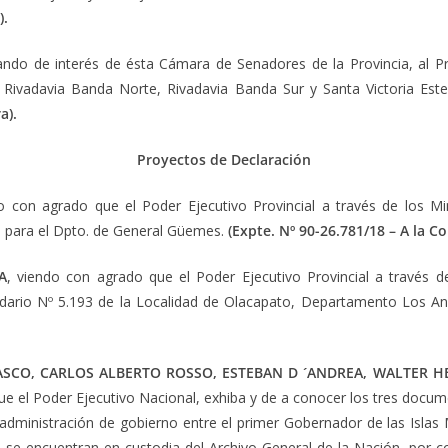
).
rando de interés de ésta Cámara de Senadores de la Provincia, al P
e Rivadavia Banda Norte, Rivadavia Banda Sur y Santa Victoria Est
a).
Proyectos de Declaración
o con agrado que el Poder Ejecutivo Provincial a través de los Mi
s para el Dpto. de General Güemes.
(Expte. Nº 90-26.781/18 – A la C
A
, viendo con agrado que el Poder Ejecutivo Provincial a través 
undario Nº 5.193 de la Localidad de Olacapato, Departamento Los A
ASCO, CARLOS ALBERTO ROSSO, ESTEBAN D ´ANDREA, WALTER 
e el Poder Ejecutivo Nacional, exhiba y de a conocer los tres docume
 administración de gobierno entre el primer Gobernador de las Islas 
 se encuentran en custodia del Archivo General de la Nación, por co