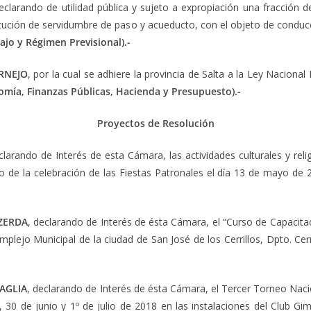
clarando de utilidad pública y sujeto a expropiación una fracción d
itución de servidumbre de paso y acueducto, con el objeto de conducc
ajo y Régimen Previsional).-
RNEJO
, por la cual se adhiere la provincia de Salta a la Ley Naciona
nomía, Finanzas Públicas, Hacienda y Presupuesto).-
Proyectos de Resolución
clarando de Interés de esta Cámara, las actividades culturales y reli
ivo de la celebración de las Fiestas Patronales el día 13 de mayo de
ZERDA
, declarando de Interés de ésta Cámara, el “Curso de Capacitac
omplejo Municipal de la ciudad de San José de los Cerrillos, Dpto. Cerri
AGLIA
, declarando de Interés de ésta Cámara, el Tercer Torneo Nac
, 30 de junio y 1º de julio de 2018 en las instalaciones del Club Gim