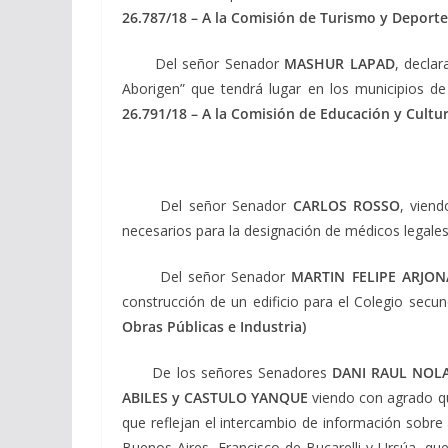
26.787/18 – A la Comisión de Turismo y Deporte
Del señor Senador
MASHUR LAPAD
, decla
Aborigen” que tendrá lugar en los municipios d
26.791/18 – A la Comisión de Educación y Cultur
Del señor Senador
CARLOS ROSSO
, viend
necesarios para la designación de médicos legale
Del señor Senador
MARTIN FELIPE ARJON
construcción de un edificio para el Colegio sec
Obras Públicas e Industria)
De los señores Senadores
DANI RAUL NOL
ABILES y CASTULO YANQUE
viendo con agrado qu
que reflejan el intercambio de información sobre
Buenos Aires, Francisco de Bucarelli y Ursúa, que