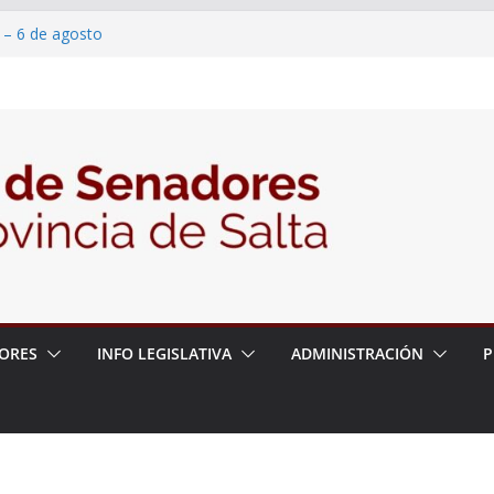
 – 6 de agosto
 un proyecto de ley para proteger a los
acoso y la violencia en las redes
/2026 – 06/08/26 – Fiesta patronal San
/2026 – 06/08/26 – Créase el Ente Salteño
rol Vegetal
ORES
INFO LEGISLATIVA
ADMINISTRACIÓN
P