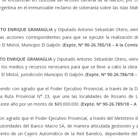
rgentina en el irrenunciable reclamo de soberanía sobre las Islas Mal
TO ENRIQUE GRAMAGLIA
y Diputado Antonio Sebastián Otero, vien
e las acciones correspondientes para que se ejecute la realizació
 El Mistol, Municipio El Galpón.
(Expte. Nº 90-26.785/18 – A la Comis
TO ENRIQUE GRAMAGLIA
y Diputado Antonio Sebastián Otero, viend
 los medios y recursos necesarios para que se lleve a cabo la ob
El Mistol, jurisdicción Municipio El Galpón.
(Expte. Nº 90-26.786/18 –
viendo con agrado que el Poder Ejecutivo Provincial, a través de la D
 la Ruta Provincial N° 23, que une las localidades de Rosario de 
e este año por un monto de $89.000.000.
(Expte. Nº 90-26.789/18 – A
on agrado que el Poder Ejecutivo Provincial, a través del Ministerio d
Autoridades del Banco Macro SA, de manera articulada gestionen y ar
miento de un Cajero Automático de la Red Banelco, dependiente de