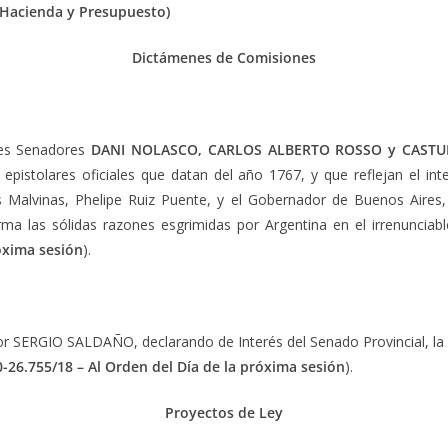
 Hacienda y Presupuesto)
Dictámenes de Comisiones
es Senadores
DANI NOLASCO, CARLOS ALBERTO ROSSO y CAST
 epistolares oficiales que datan del año 1767, y que reflejan el i
 Malvinas, Phelipe Ruiz Puente, y el Gobernador de Buenos Aires, 
rma las sólidas razones esgrimidas por Argentina en el irrenunciab
óxima sesión
).
ERGIO SALDAÑO, declarando de Interés del Senado Provincial, la vasta
-26.755/18 –
Al Orden del Día de la próxima sesión
).
Proyectos de Ley