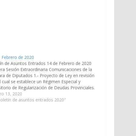
e Febrero de 2020
ín de Asuntos Entrados 14 de Febrero de 2020
ra Sesión Extraordinaria Comunicaciones de la
a de Diputados 1.- Proyecto de Ley en revisión
l cual se establece un Régimen Especial y
itorio de Regularización de Deudas Provinciales.
e. N° 91-41.805/20 - A la Comisión de Economía,
ro 13, 2020
zas Públicas,…
oletín de asuntos entrados 2020"