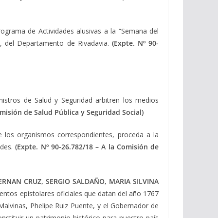
rograma de Actividades alusivas a la “Semana del
e, del Departamento de Rivadavia.
(Expte. Nº 90-
nistros de Salud y Seguridad arbitren los medios
omisión de Salud Pública y Seguridad Social)
de los organismos correspondientes, proceda a la
ndes.
(Expte. Nº 90-26.782/18 – A la Comisión de
HERNAN CRUZ
, SERGIO SALDAÑO, MARIA SILVINA
ntos epistolares oficiales que datan del año 1767
Malvinas, Phelipe Ruiz Puente, y el Gobernador de
nstituir un patrimonio histórico para nuestro país