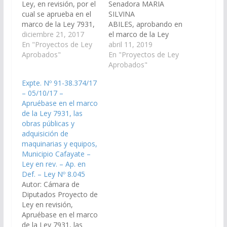
Ley, en revisión, por el
Senadora MARIA
cual se aprueba en el
SILVINA
marco de la Ley 7931,
ABILES, aprobando en
las obras públicas y
diciembre 21, 2017
el marco de la Ley
adquisición de
En "Proyectos de Ley
7931, las obras
abril 11, 2019
maquinarias y equipos,
Aprobados"
públicas y adquisición
En "Proyectos de Ley
de acuerdo al Acta de
de maquinarias y
Aprobados"
la Comisión
equipos, de acuerdo al
Expte. Nº 91-38.374/17
Departamental del
Acta de la Comisión
– 05/10/17 –
Municipio Salta Capital;
Departamental del
Apruébase en el marco
complementaria de las
Municipio de
de la Ley 7931, las
Leyes 7939 y 8012.
Vaqueros. (Expte. Nº
obras públicas y
(Expte…
90-27.709/19, a
adquisición de
Comisión Obras
maquinarias y equipos,
Publicas e Industria).
Municipio Cafayate –
Aprobado el
Ley en rev. – Ap. en
11/04/2019 Cámara de
Def. – Ley Nº 8.045
Diputados en
Autor: Cámara de
Revisión…
Diputados Proyecto de
Ley en revisión,
Apruébase en el marco
de la Ley 7931, las