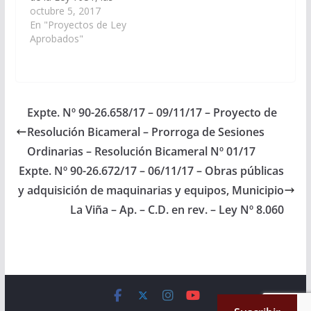
obras públicas y
octubre 5, 2017
adquisición de
En "Proyectos de Ley
maquinarias y equipos,
Aprobados"
de acuerdo al Acta de
la Comisión
Departamental del
Municipio Cafayate.
(Expte. Nº 91-
Expte. Nº 90-26.658/17 – 09/11/17 – Proyecto de
38.374/17 – A la
Resolución Bicameral – Prorroga de Sesiones
Comisión de Obras
Públicas e Industria).
Ordinarias – Resolución Bicameral Nº 01/17
Aprobado…
Expte. Nº 90-26.672/17 – 06/11/17 – Obras públicas
y adquisición de maquinarias y equipos, Municipio
La Viña – Ap. – C.D. en rev. – Ley Nº 8.060