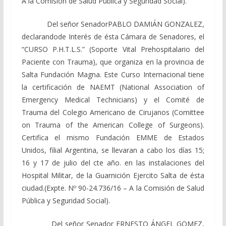
A la Comisión de Salud Pública y Seguridad Social).
Del señor SenadorPABLO DAMIÁN GONZALEZ,
declarando
de Interés de ésta Cámara de Senadores, el
“CURSO P.H.T.L.S.”
(Soporte Vital Prehospitalario del
Paciente con Trauma), que organiza en la provincia de
Salta
Fundación Magna. Este Curso Internacional tiene
la
certificación
de NAEMT
(National Association
of
Emergency
Medical
Technicians) y
el Comité de
Trauma
del
Colegio
Americano de Cirujanos (Comittee
on Trauma of
the
American College of Surgeons).
Certifica el mismo Fundación EMME de Estados
Unidos, filial Argentina, se llevaran a cabo los días 15;
16
y
17 de julio del cte año. en las instalaciones del
Hospital Militar, de la Guarnición Ejercito Salta de ésta
ciudad.
(Expte. Nº 90-24.736/16 – A la Comisión de Salud
Pública y Seguridad Social).
Del señor Senador ERNESTO ÁNGEL GOMEZ,