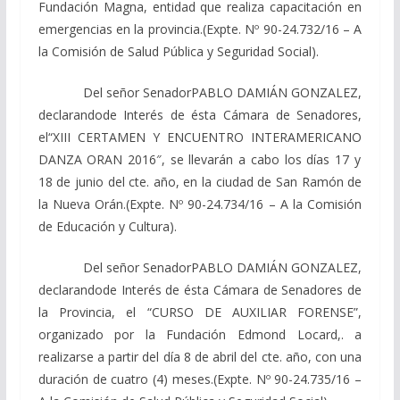
Fundación Magna, entidad que realiza capacitación en
emergencias en la
provincia.
(Expte. Nº 90-24.732/16 – A
la Comisión de Salud Pública y Seguridad Social).
Del señor SenadorPABLO DAMIÁN GONZALEZ,
declarando
de
Interés
de
ésta Cámara
de
Senadores,
el
“XIII
CERTAMEN Y ENCUENTRO
INTERAMERICANO
DANZA ORAN 2016″,
se llevarán a cabo los días 17 y
18 de junio del cte. año, en la ciudad de San Ramón de
la Nueva
Orán
.
(Expte. Nº 90-24.734/16 – A la Comisión
de Educación y Cultura).
Del señor SenadorPABLO DAMIÁN GONZALEZ,
declarando
de Interés de ésta Cámara de Senadores de
la Provincia, el
“CURSO
DE AUXILIAR FORENSE”,
organizado por la Fundación Edmond Locard,.
a
realizarse
a
partir
del día 8 de abril del cte. año, con una
duración de cuatro (4) meses.
(Expte. Nº 90-24.735/16 –