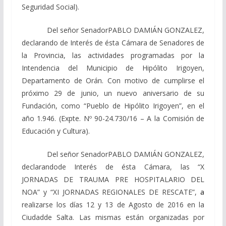
Seguridad Social).
Del señor SenadorPABLO DAMIÁN GONZALEZ,
declarando
de Interés de ésta Cámara de Senadores de
la Provincia, las actividades programadas por la
Intendencia del Municipio de Hipólito Irigoyen,
Departamento de Orán.
Con
motivo
de
cumplirse el
próximo
29
de junio, un nuevo aniversario de su
Fundación, como
“Pueblo de Hipólito Irigoyen”, en el
año 1.946.
(Expte. Nº 90-24.730/16 – A la Comisión de
Educación y Cultura).
Del señor SenadorPABLO DAMIÁN GONZALEZ,
declarando
de Interés de ésta Cámara, las
“X
JORNADAS DE TRAUMA PRE HOSPITALARIO DEL
NOA”
y
“XI JORNADAS REGIONALES DE RESCATE”,
a
realizarse los días 12 y 13
de Agosto
de 2016
en
la
Ciudad
de Salta. Las mismas están organizadas por