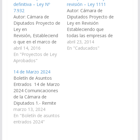
definitiva – Ley Nº
revisión – Ley 1111
7.932
Autor: Cámara de
Autor: Cámara de
Diputados Proyecto de
Diputados Proyecto de
Ley en Revisión
Ley en
Estableciendo que
Revisión, Estableciend
todas las empresas de
o que en el marco de
transporte de
abril 23, 2014
la Ley Nacional 27.046,
abril 14, 2016
pasajeros que operen
En "Caducados"
se establece la
En "Proyectos de Ley
en la provincia de Salta
obligación de exhibir
Aprobados"
deberán informar, en
en lugares visibles de
cumplimiento de la Ley
14 de Marzo 2024
terminales de
Nacional Nº 22.431 y la
Boletín de Asuntos
transporte, medios de
Ley Provincial Nº 6.036
Entrados 14 de Marzo
transporte público,
respectivamente, el
2024 Comunicaciones
pasos fronterizos,
uso que las personas
de la Cámara de
oficinas públicas de
con discapacidad
Diputados 1.- Remite
turismo y lugares
certificada…
cuadernillo de Exptes.
marzo 13, 2024
oficiales de
que caducan en virtud
En "Boletín de asuntos
promoción, la leyenda
de la Ley 2389 (1111).
entrados 2024"
que diga en…
A sus Antecedentes.
2.- Proyecto de Ley en