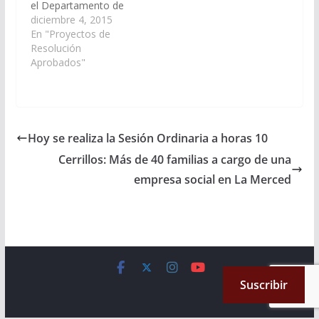
el Departamento de
Cafayate, presentada
diciembre 4, 2015
por el señor Senador
En "Proyectos de
D. Miguel Nanni
Resolución
Valero, D.N.I. Nº
Aprobados"
25.802.248, a partir del
03 de diciembre de
2015. Resolución Nº
263/15 Aprobado el
03/12/2015
Hoy se realiza la Sesión Ordinaria a horas 10
Cerrillos: Más de 40 familias a cargo de una
empresa social en La Merced
Copyright © 2026
Cámara de Senadores
. All rights reserved.
Suscribir
Theme:
ColorMag
by ThemeGrill. Powered by
WordPress
.