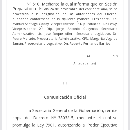
Nº 610: Mediante la cual informa que en Sesión
Preparatoria d
el día 24 de noviembre del corriente año, se ha
procedido a la designación de las Autoridades del Cuerpo,
quedando conformada de la siguiente manera: Presidente, Dip.
o,
Manuel Santiago Godoy; Vicepresidente 1
Dip. Eduardo Luis Leavy:
o,
Vicepresidente 2
Dip. Jorge Antonio Guaymás; Secretario
Administrativo, Lic. José Roque Alferi; Secretario Legislativo, Dr.
Pedro Mellado; Prosecretaria Administrativa, CPN. Margarita Vega de
Samán; Prosecretario Legislativo, Dn. Roberto Fernando Barrios
(A sus
Antecedentes)
III
Comunicación Oficial
La Secretaría General de la Gobernación, remite
copia del Decreto Nº 3803/15, mediante el cual se
promulga la Ley 7901, autorizando al Poder Ejecutivo