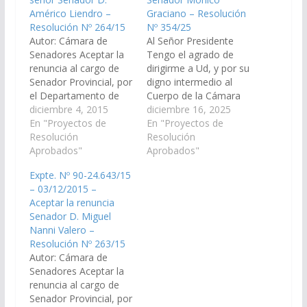
Américo Liendro –
Graciano – Resolución
Resolución Nº 264/15
Nº 354/25
Autor: Cámara de
Al Señor Presidente
Senadores Aceptar la
Tengo el agrado de
renuncia al cargo de
dirigirme a Ud, y por su
Senador Provincial, por
digno intermedio al
el Departamento de
Cuerpo de la Cámara
Cachi, presentada por
diciembre 4, 2015
de Senadores, a fin de
diciembre 16, 2025
el señor Senador D.
En "Proyectos de
solicitar se me
En "Proyectos de
Américo Liendro, D.N.I.
Resolución
conceda licencia, a
Resolución
Nº 16.274.832, a partir
Aprobados"
partir del día 15 de
Aprobados"
del 03 de diciembre de
diciembre del corriente
Expte. Nº 90-24.643/15
2015. Resolución Nº
año, en los términos y
– 03/12/2015 –
264/15 Aprobado el
alcances previstos por
Aceptar la renuncia
03/12/2015
los artículos 97…
Senador D. Miguel
Nanni Valero –
Resolución Nº 263/15
Autor: Cámara de
Senadores Aceptar la
renuncia al cargo de
Senador Provincial, por