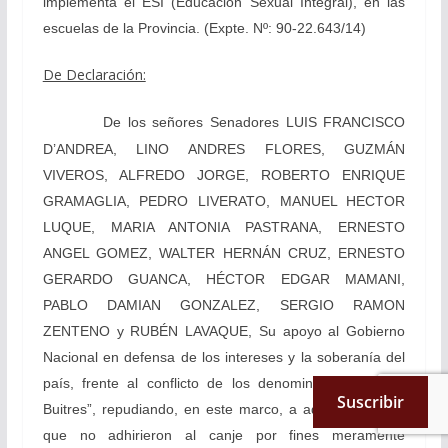
implementa el ESI (Educación Sexual Integral), en las
escuelas de la Provincia. (Expte. Nº: 90-22.643/14)
De Declaración:
De los señores Senadores LUIS FRANCISCO
D’ANDREA, LINO ANDRES FLORES, GUZMÁN
VIVEROS, ALFREDO JORGE, ROBERTO ENRIQUE
GRAMAGLIA, PEDRO LIVERATO, MANUEL HECTOR
LUQUE, MARIA ANTONIA PASTRANA, ERNESTO
ANGEL GOMEZ,
WALTER HERNÁN CRUZ, ERNESTO
GERARDO GUANCA, HÉCTOR EDGAR MAMANI,
PABLO DAMIAN GONZALEZ, SERGIO RAMON
ZENTENO y
RUBÉN LAVAQUE, Su apoyo al Gobierno
Nacional en defensa de los intereses y la soberanía del
país, frente al conflicto de los denominados “Fondos
Suscribir
Buitres”, repudiando, en este marco, a aquellos fondos
que no adhirieron al canje por fines meramente