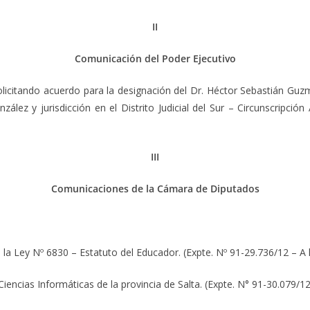
II
Comunicación del Poder Ejecutivo
solicitando acuerdo para la designación del Dr. Héctor Sebastián Guzm
ález y jurisdicción en el Distrito Judicial del Sur – Circunscripció
III
Comunicaciones de la Cámara de Diputados
e la Ley Nº 6830 – Estatuto del Educador. (Expte. Nº 91-29.736/12 – A 
iencias Informáticas de la provincia de Salta. (Expte. N° 91-30.079/12