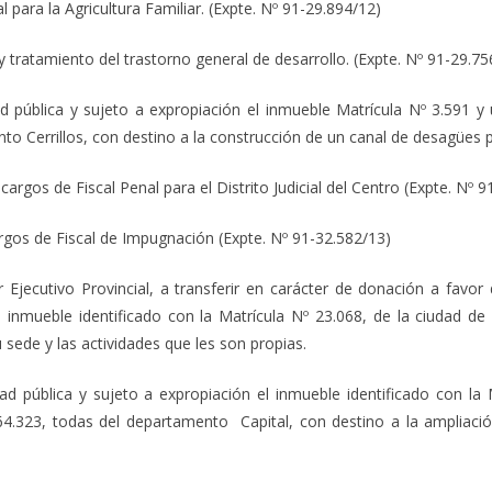
l para la Agricultura Familiar. (Expte. Nº 91-29.894/12)
 y tratamiento del trastorno general de desarrollo. (Expte. Nº 91-29.75
ad pública y sujeto a expropiación el inmueble Matrícula Nº 3.591 y
nto Cerrillos, con destino a la construcción de un canal de desagües p
 cargos de Fiscal Penal para el Distrito Judicial del Centro (Expte. Nº 
argos de Fiscal de Impugnación (Expte. Nº 91-32.582/13)
 Ejecutivo Provincial, a transferir en carácter de donación a favor
l inmueble identificado con la Matrícula Nº 23.068, de la ciudad de
 sede y las actividades que les son propias.
dad pública y sujeto a expropiación el inmueble identificado con la
4.323, todas del departamento Capital, con destino a la ampliació