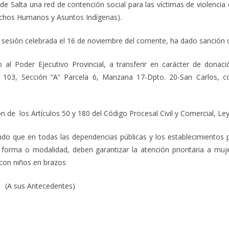
e Salta una red de contención social para las víctimas de violencia 
chos Humanos y Asuntos Indígenas).
sión celebrada el 16 de noviembre del corriente, ha dado sanción def
o al Poder Ejecutivo Provincial, a transferir en carácter de donac
º 103, Sección “A” Parcela 6, Manzana 17-Dpto. 20-San Carlos, c
ón de los Artículos 50 y 180 del Código Procesal Civil y Comercial, Ley
endo que en todas las dependencias públicas y los establecimientos p
er forma o modalidad, deben garantizar la atención prioritaria a m
con niños en brazos
(A sus Antecedentes)