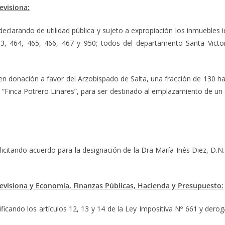
evisiona:
clarando de utilidad pública y sujeto a expropiación los inmuebles i
3, 464, 465, 466, 467 y 950; todos del departamento Santa Victor
 en donación a favor del Arzobispado de Salta, una fracción de 130 ha
Finca Potrero Linares”, para ser destinado al emplazamiento de un 
olicitando acuerdo para la designación de la Dra María Inés Diez, D.N
revisiona y Economía, Finanzas Públicas, Hacienda y Presupuesto:
 los artículos 12, 13 y 14 de la Ley Impositiva Nº 661 y derogando