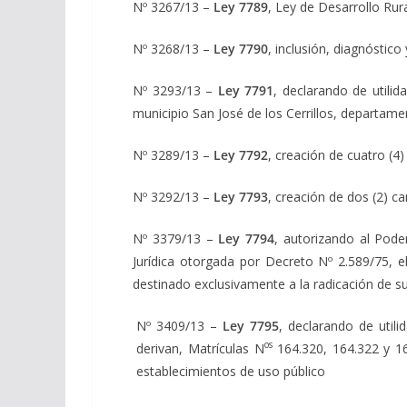
Nº 3267/13 –
Ley 7789
, Ley de Desarrollo Rura
Nº 3268/13 –
Ley 7790
, inclusión, diagnóstico
Nº 3293/13 –
Ley 7791
, declarando de utilid
municipio San José de los Cerrillos, departame
Nº 3289/13 –
Ley 7792
, creación de cuatro (4)
Nº 3292/13 –
Ley 7793
, creación de dos (2) c
Nº 3379/13 –
Ley 7794
, autorizando al Poder
Jurídica otorgada por Decreto Nº 2.589/75, e
destinado exclusivamente a la radicación de su
Nº 3409/13 –
Ley 7795
, declarando de utili
os
derivan, Matrículas N
164.320, 164.322 y 16
establecimientos de uso público