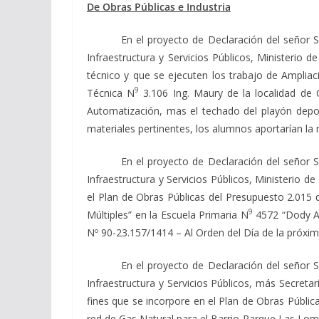
De Obras Públicas e Industria
En el proyecto de Declaración del señor 
Infraestructura y Servicios Públicos, Ministerio 
técnico y que se ejecuten los trabajo de Ampliaci
9
Técnica N
3.106 Ing. Maury de la localidad de
Automatización, mas el techado del playón deport
materiales pertinentes, los alumnos aportarían la
En el proyecto de Declaración del señor 
Infraestructura y Servicios Públicos, Ministerio d
el Plan de Obras Públicas del Presupuesto 2.015 
9
Múltiples” en la Escuela Primaria N
4572 “Dody Ar
Nº 90-23.157/1414 – Al Orden del Día de la próxim
En el proyecto de Declaración del señor 
Infraestructura y Servicios Públicos, más Secreta
fines que se incorpore en el Plan de Obras Pública
red de Gas Natural para el Barrio Parque Las Lo