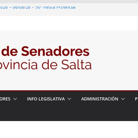
026 – 06/08/26 – 50º Fiesta Provincial
2026 – 06/08/26 – Primera Edición de
ción Secundaria, Puente de Unión
026 – 06/08/26 – Presentación del libro
ada del Dr. Víctor Alfredo Frías
026 – 06/08/26 – 82° Edición de la Expo
2026 – 06/08/26 – “Historia y memoria
ritorio del pueblo Kolla en el municipio de
ORES
INFO LEGISLATIVA
ADMINISTRACIÓN
P