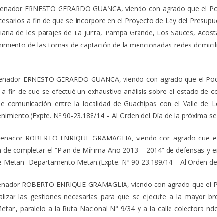
 Senador ERNESTO GERARDO GUANCA, viendo con agrado que el Poder 
cesarios a fin de que se incorpore en el Proyecto de Ley del Presup
iaria de los parajes de La Junta, Pampa Grande, Los Sauces, Acos
miento de las tomas de captación de la mencionadas redes domicilia
 Senador ERNESTO GERARDO GUANCA, viendo con agrado que el Poder E
os a fin de que se efectué un exhaustivo análisis sobre el estado de 
de comunicación entre la localidad de Guachipas con el Valle de 
imiento.(Expte. Nº 90-23.188/14 – Al Orden del Día de la próxima se
 Senador ROBERTO ENRIQUE GRAMAGLIA, viendo con agrado que el Go
fin de completar el “Plan de Mínima Año 2013 – 2014” de defensas y
 de Metan- Departamento Metan.(Expte. Nº 90-23.189/14 – Al Orden del
Senador ROBERTO ENRIQUE GRAMAGLIA, viendo con agrado que el Poder
lizar las gestiones necesarias para que se ejecute a la mayor br
tan, paralelo a la Ruta Nacional N° 9/34 y a la calle colectora nd