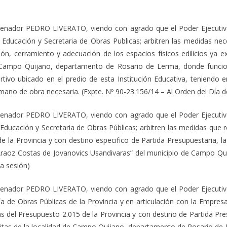
Senador PEDRO LIVERATO, viendo con agrado que el Poder Ejecutivo 
de Educación y Secretaria de Obras Publicas; arbitren las medidas nec
ón, cerramiento y adecuación de los espacios físicos edilicios ya ex
 Campo Quijano, departamento de Rosario de Lerma, donde funcion
ivo ubicado en el predio de esta Institución Educativa, teniendo e
 mano de obra necesaria. (Expte. Nº 90-23.156/14 – Al Orden del Día d
Senador PEDRO LIVERATO, viendo con agrado que el Poder Ejecutivo 
e Educación y Secretaria de Obras Públicas; arbitren las medidas que 
de la Provincia y con destino especifico de Partida Presupuestaria,
aoz Costas de Jovanovics Usandivaras” del municipio de Campo Qui
a sesión)
Senador PEDRO LIVERATO, viendo con agrado que el Poder Ejecutivo 
ría de Obras Públicas de la Provincia y en articulación con la Empres
s del Presupuesto 2.015 de la Provincia y con destino de Partida Pres
mitas de la localidad de Campo Quijano, departamento de Rosario d