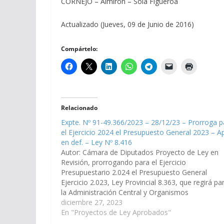
CORNEJO – Almirón – Solá Figueroa
Actualizado (Jueves, 09 de Junio de 2016)
Compártelo:
Relacionado
Expte. Nº 91-49.366/2023 – 28/12/23 – Prorroga p
el Ejercicio 2024 el Presupuesto General 2023 – Ap
en def. – Ley Nº 8.416
Autor: Cámara de Diputados Proyecto de Ley en
Revisión, prorrogando para el Ejercicio
Presupuestario 2.024 el Presupuesto General
Ejercicio 2.023, Ley Provincial 8.363, que regirá pa
la Administración Central y Organismos
Descentralizados que se consolidan
diciembre 27, 2023
presupuestariamente, Organismos Autárquicos,
En "Proyectos de Ley Aprobados"
Sociedades y Empresas del Estado (Expe. N° 91-