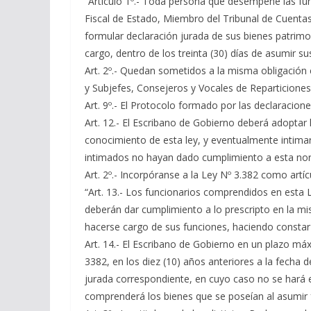
“Artículo 1º.- Toda persona que desempeñe las fun
Fiscal de Estado, Miembro del Tribunal de Cuentas 
formular declaración jurada de sus bienes patrimo
cargo, dentro de los treinta (30) días de asumir s
Art. 2º.- Quedan sometidos a la misma obligación e
y Subjefes, Consejeros y Vocales de Reparticiones
Art. 9º.- El Protocolo formado por las declaracione
Art. 12.- El Escribano de Gobierno deberá adoptar
conocimiento de esta ley, y eventualmente intima
intimados no hayan dado cumplimiento a esta no
Art. 2º.- Incorpóranse a la Ley Nº 3.382 como artícu
“Art. 13.- Los funcionarios comprendidos en esta L
deberán dar cumplimiento a lo prescripto en la mis
hacerse cargo de sus funciones, haciendo constar l
Art. 14.- El Escribano de Gobierno en un plazo máx
3382, en los diez (10) años anteriores a la fecha d
jurada correspondiente, en cuyo caso no se hará ef
comprenderá los bienes que se poseían al asumir f