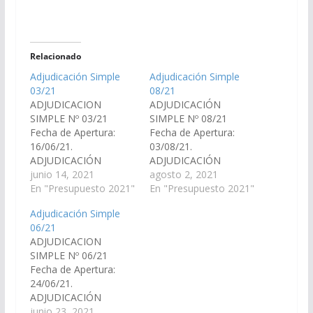
Relacionado
Adjudicación Simple
Adjudicación Simple
03/21
08/21
ADJUDICACION
ADJUDICACIÓN
SIMPLE Nº 03/21
SIMPLE Nº 08/21
Fecha de Apertura:
Fecha de Apertura:
16/06/21.
03/08/21.
ADJUDICACIÓN
ADJUDICACIÓN
SIMPLE 03/21: «2
junio 14, 2021
SIMPLE 08/21: «15
agosto 2, 2021
CAJAS DE BARBIJOS
En "Presupuesto 2021"
kilos de café molido, 3
En "Presupuesto 2021"
TRIPLE CAPA POR 50
cajas de azúcar x 1.000
Adjudicación Simple
UNIDADES, 10
sobres, 6 cajas de
06/21
COFIAS, 2 CAJAS DE
edulcorante x 500
ADJUDICACION
GUANTES DE LATEX
sobres, 30 litros de
SIMPLE Nº 06/21
TALLE M POR 50
leche (larga vida), 3
Fecha de Apertura:
UNIDADES, UNA CAJA
cajas de té x 100, 3
24/06/21.
DE GUANTES DE
cajas de mate cocido x
ADJUDICACIÓN
LATEX TALLE L POR
100». Condiciones:…
SIMPLE 06/21:
junio 23, 2021