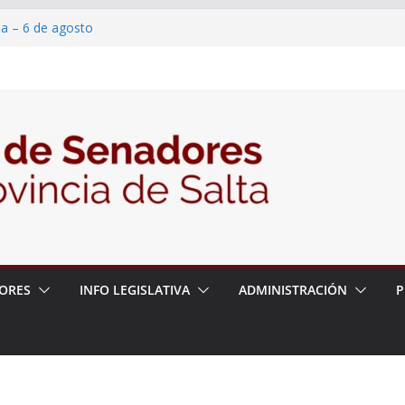
ia – 6 de agosto
en un proyecto de ley para proteger a los
eracoso y la violencia en las redes
7/2026 – 06/08/26 – Fiesta patronal San
6/2026 – 06/08/26 – Créase el Ente Salteño
ntrol Vegetal
ORES
INFO LEGISLATIVA
ADMINISTRACIÓN
P