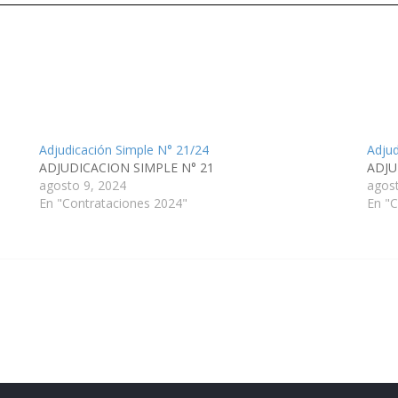
Adjudicación Simple N° 21/24
Adjud
ADJUDICACION SIMPLE N° 21
ADJU
agosto 9, 2024
agos
En "Contrataciones 2024"
En "C