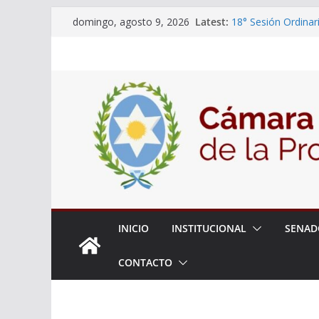
Skip
Latest:
18° Sesión Ordinar
domingo, agosto 9, 2026
to
30/07/2026
El Senado trabaja 
content
estudiantes del cib
Expte. N° 90-34.51
Roque
Expte. Nº 90-34.51
de Protección y Co
INICIO
INSTITUCIONAL
SENAD
CONTACTO