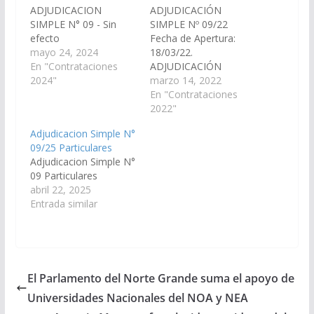
ADJUDICACION
ADJUDICACIÓN
SIMPLE N° 09 - Sin
SIMPLE Nº 09/22
efecto
Fecha de Apertura:
mayo 24, 2024
18/03/22.
En "Contrataciones
ADJUDICACIÓN
2024"
SIMPLE 09/22:
marzo 14, 2022
«Compra ficheros
En "Contrataciones
doble».
2022"
ADJUDICACION
Adjudicacion Simple N°
SIMPLE N° 9
09/25 Particulares
Adjudicacion Simple N°
09 Particulares
abril 22, 2025
Entrada similar
El Parlamento del Norte Grande suma el apoyo de
Universidades Nacionales del NOA y NEA