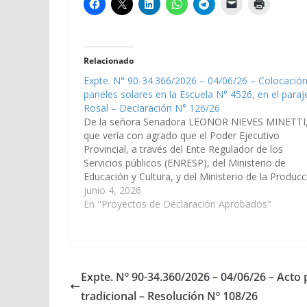
Relacionado
Expte. N° 90-34.366/2026 – 04/06/26 – Colocació
paneles solares en la Escuela N° 4526, en el paraje
Rosal – Declaración N° 126/26
De la señora Senadora LEONOR NIEVES MINETTI
que vería con agrado que el Poder Ejecutivo
Provincial, a través del Ente Regulador de los
Servicios públicos (ENRESP), del Ministerio de
Educación y Cultura, y del Ministerio de la Producc
y Minería, disponga los recursos necesarios para
junio 4, 2026
aumentar la potencia de energía…
En "Proyectos de Declaración Aprobados"
Expte. Nº 90-34.360/2026 – 04/06/26 – Acto 
tradicional – Resolución Nº 108/26