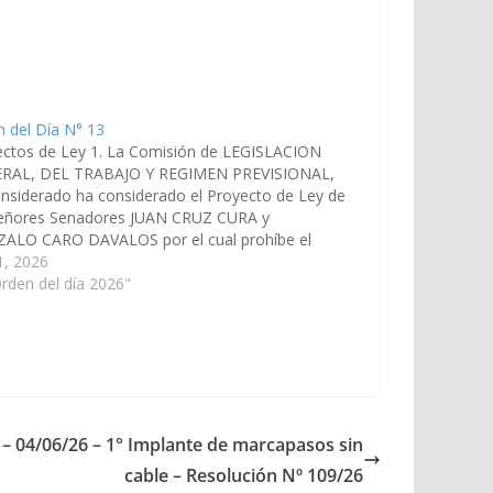
 del Día N° 13
ectos de Ley 1. La Comisión de LEGISLACION
RAL, DEL TRABAJO Y REGIMEN PREVISIONAL,
nsiderado ha considerado el Proyecto de Ley de
Señores Senadores JUAN CRUZ CURA y
ALO CARO DAVALOS por el cual prohíbe el
so, tenencia, uso, facilitación y comercialización
 1, 2026
spositivos móviles o inalámbricos de…
rden del día 2026"
 – 04/06/26 – 1° Implante de marcapasos sin
cable – Resolución Nº 109/26