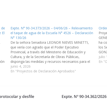
n de
Expte. N° 90-34.373/2026 – 04/06/26 – Relevamiento
Orden
 El
el taque de agua de la Escuela N° 4526 – Declaración
Proy
N° 130/26
GENE
,
De la señora Senadora LEONOR NIEVES MINETTI,
ha co
que vería con agrado que el Poder Ejecutivo
los 
Provincial, a través del Ministerio de Educación y
GONZ
Cultura, y de la Secretaría de Obras Públicas,
ingre
julio
ión
disponga las medidas y recursos necesarios para el
de di
En "O
relevamiento del estado de la estructura de soporte,
junio 4, 2026
incluyendo las obras…
En "Proyectos de Declaración Aprobados"
protocolar y desfile
Expte. Nº 90-34.362/2026