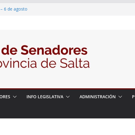
 – 6 de agosto
 un proyecto de ley para proteger a los
acoso y la violencia en las redes
2026 – 06/08/26 – Fiesta patronal San
2026 – 06/08/26 – Créase el Ente Salteño
rol Vegetal
ORES
INFO LEGISLATIVA
ADMINISTRACIÓN
P