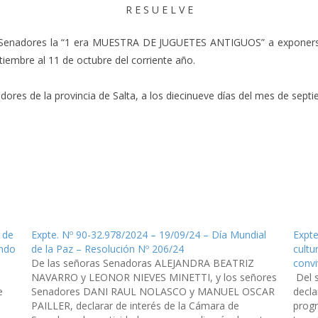
R E S U E L V E
e Senadores la “1 era MUESTRA DE JUGUETES ANTIGUOS” a exponerse en
iembre al 11 de octubre del corriente año.
res de la provincia de Salta, a los diecinueve días del mes de septi
 de
Expte. Nº 90-32.978/2024 – 19/09/24 – Día Mundial
Expte
ando
de la Paz – Resolución Nº 206/24
cultu
De las señoras Senadoras ALEJANDRA BEATRIZ
convi
NAVARRO y LEONOR NIEVES MINETTI, y los señores
Del 
e
Senadores DANI RAUL NOLASCO y MANUEL OSCAR
decla
PAILLER, declarar de interés de la Cámara de
progr