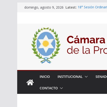
Skip
Latest:
18° Sesión Ordinar
domingo, agosto 9, 2026
to
30/07/2026
El Senado trabaja 
content
estudiantes del cib
Expte. N° 90-34.51
Roque
Expte. Nº 90-34.51
de Protección y Co
INICIO
INSTITUCIONAL
SENAD
CONTACTO