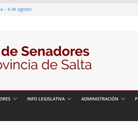
ia – 6 de agosto
en un proyecto de ley para proteger a los
eracoso y la violencia en las redes
7/2026 – 06/08/26 – Fiesta patronal San
6/2026 – 06/08/26 – Créase el Ente Salteño
ntrol Vegetal
ORES
INFO LEGISLATIVA
ADMINISTRACIÓN
P