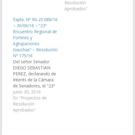
Nº 214/19 Aprobado el
Agrupaciones
Resolución
14/08/2019
Gauchas", a realizarse
Aprobados"
el último sábado del
Expte. Nº 90-25.088/16
mes de agosto del
– 30/06/16 – “23º
presente año en la
Encuentro Regional de
localidad de Balboa,
Fortines y
Departamento Rosario
Agrupaciones
de la Frontera. (Expte.
Gauchas” – Resolución
Nº 90-26.144/17 – A…
Nº 175/16
Del señor Senador
DIEGO SEBASTIAN
PEREZ, declarando de
Interés de la Cámara
de Senadores, el "23º
Encuentro Regional de
junio 30, 2016
Fortines y
En "Proyectos de
Agrupaciones
Resolución
Gauchas" a realizarse
Aprobados"
el último sábado del
mes de agosto en la
localidad de Balboa,
departamento Rosario