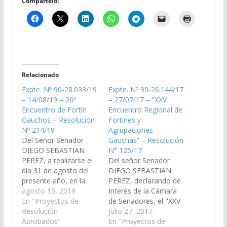
Compártelo:
Relacionado
Expte. Nº 90-28.033/19
Expte. Nº 90-26.144/17
– 14/08/19 – 26º
– 27/07/17 – “XXV
Encuentro de Fortín
Encuentro Regional de
Gauchos – Resolución
Fortines y
Nº 214/19
Agrupaciones
Del Señor Senador
Gauchas” – Resolución
DIEGO SEBASTIAN
N° 125/17
PEREZ, a realizarse el
Del señor Senador
día 31 de agosto del
DIEGO SEBASTIAN
presente año, en la
PEREZ, declarando de
localidad de Balboa,
agosto 15, 2019
Interés de la Cámara
Dpto de Rosario de la
En "Proyectos de
de Senadores, el "XXV
Frontera. (Expte. Nº 90-
Resolución
Encuentro Regional de
julio 27, 2017
28.033/19) Resolución
Aprobados"
Fortines y
En "Proyectos de