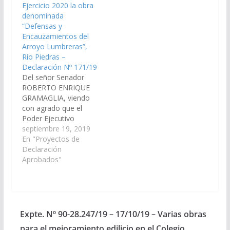
Ejercicio 2020 la obra
techado de patio
Río Piedras,
denominada
principal, construcción
jurisdicción
“Defensas y
de una biblioteca, sala
Departamento Metan.
Encauzamientos del
de informática y
(Expte.…
Arroyo Lumbreras”,
demás que…
Río Piedras –
Declaración Nº 171/19
Del señor Senador
ROBERTO ENRIQUE
GRAMAGLIA, viendo
con agrado que el
Poder Ejecutivo
Provincial, disponga de
septiembre 19, 2019
las gestiones
En "Proyectos de
necesarias, a través
Declaración
del área
Aprobados"
correspondiente, para
que se incluya en el
Plan de Trabajos
Públicos del
Presupuesto General
Expte. Nº 90-28.247/19 – 17/10/19 – Varias obras
de la Provincia – Año:
para el mejoramiento edilicio en el Colegio