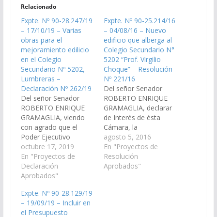
Relacionado
Expte. Nº 90-28.247/19
Expte. Nº 90-25.214/16
– 17/10/19 – Varias
– 04/08/16 – Nuevo
obras para el
edificio que alberga al
mejoramiento edilicio
Colegio Secundario N°
en el Colegio
5202 “Prof. Virgilio
Secundario Nº 5202,
Choque” – Resolución
Lumbreras –
Nº 221/16
Declaración Nº 262/19
Del señor Senador
Del señor Senador
ROBERTO ENRIQUE
ROBERTO ENRIQUE
GRAMAGLIA, declarar
GRAMAGLIA, viendo
de Interés de ésta
con agrado que el
Cámara, la
Poder Ejecutivo
inauguración del nuevo
agosto 5, 2016
Provincial, a través del
octubre 17, 2019
edificio que alberga al
En "Proyectos de
Ministerio de
En "Proyectos de
Colegio Secundario N°
Resolución
Educación, Ciencia y
Declaración
5202 "Prof. Virgilio
Aprobados"
Tecnología, arbitre los
Aprobados"
Choque", la que se
mecanismos
llevara cabo el día
Expte. Nº 90-28.129/19
existentes para que
Viernes 5 del corriente
– 19/09/19 – Incluir en
realice, a la mayor
en la localidad de
el Presupuesto
brevedad, obra de
Lumbreras- Municipio