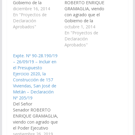
Gobierno de la
ROBERTO ENRIQUE
Provincia de Salta,
diciembre 16, 2014
GRAMAGLIA, viendo
provea de los medios
En "Proyectos de
con agrado que el
para que se realicen en
Declaración
Gobierno de la
forma urgente, los
Aprobados"
Provincia de Salta,
octubre 1, 2014
trabajos con el fin de
provea de los medios
En "Proyectos de
completar el "Plan de
para que se realicen
Declaración
Mínima Año 2013 -
los trabajos con el fin
Aprobados"
2014" y los previstos
de completar el "Plan
Expte. Nº 90-28.190/19
para el año 2015…
de Mínima Año 2013 -
– 26/09/19 – Incluir en
2014" de defensas y
el Presupuesto
encauzamientos de los
Ejercicio 2020, la
Ríos de las Conchas,…
Construcción de 157
Viviendas, San José de
Metán – Declaración
Nº 205/19
Del Señor
Senador ROBERTO
ENRIQUE GRAMAGLIA,
viendo con agrado que
el Poder Ejecutivo
Provincial a través del
septiembre 26, 2019