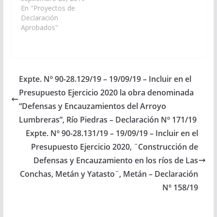
Instituto Provincial de
En "Proyectos de
la Vivienda, incluya en
Declaración
el Plan de Trabajos
Aprobados"
Públicos del
Presupuesto General
de la Provincia de Salta
– Año: 2020, la obra
denominada:
Expte. Nº 90-28.129/19 – 19/09/19 – Incluir en el
“Construcción de 157
Presupuesto Ejercicio 2020 la obra denominada
(ciento cincuenta y
siete) Viviendas”,…
“Defensas y Encauzamientos del Arroyo
Lumbreras”, Río Piedras – Declaración Nº 171/19
Expte. Nº 90-28.131/19 – 19/09/19 – Incluir en el
Presupuesto Ejercicio 2020, ¨Construcción de
Defensas y Encauzamiento en los ríos de Las
Conchas, Metán y Yatasto¨, Metán – Declaración
Nº 158/19