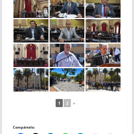
1
2
►
Compártelo: